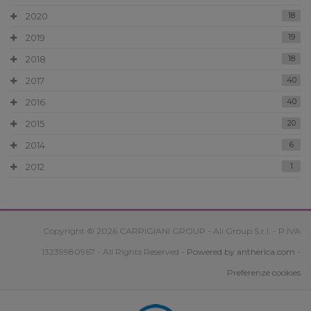
2020
18
2019
19
2018
18
2017
40
2016
40
2015
20
2014
6
2012
1
Copyright © 2026 CARPIGIANI GROUP - Ali Group S.r.l. - P.IVA
13239980967 - All Rights Reserved -
Powered by antherica.com
-
Preferenze cookies