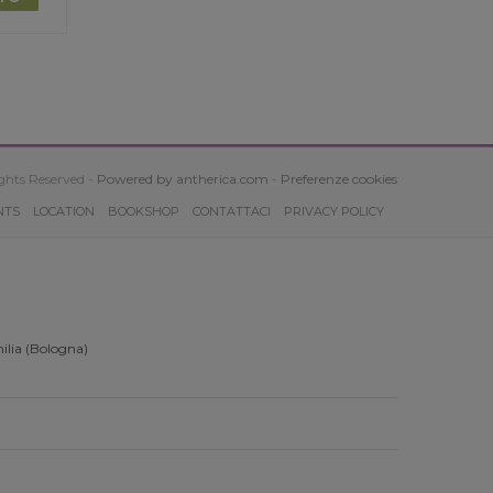
ghts Reserved -
Powered by antherica.com
-
Preferenze cookies
NTS
LOCATION
BOOKSHOP
CONTATTACI
PRIVACY POLICY
ilia (Bologna)