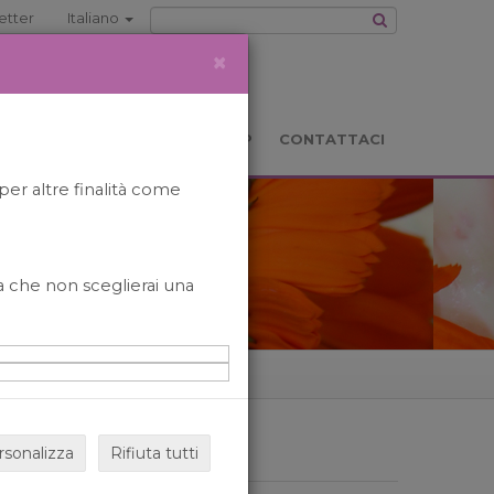
etter
Italiano
×
TS
LOCATION
BOOKSHOP
CONTATTACI
per altre finalità come
o a che non sceglierai una
rsonalizza
Rifiuta tutti
ARCHIVIO