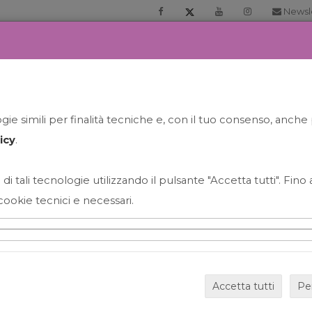
Newsl
RIA
PRENOTA LA TUA GELATO EXPERIENCE
NEWS&EVEN
ie simili per finalità tecniche e, con il tuo consenso, anche 
icy
.
 di tali tecnologie utilizzando il pulsante "Accetta tutti". Fin
cookie tecnici e necessari.
HAPPY HOUR GRECO CON
Accetta tutti
Pe