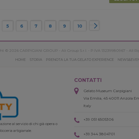
5
6
7
8
9
10
ht © 2026 CARPIGIANI GROUP - Ali Group S.r.l. - P.IVA 13239980967 - All Ri
HOME
STORIA
PRENOTA LA TUA GELATO EXPERIENCE
NEWS&EVE
CONTATTI
Gelato Museum Carpigiani
Via Emilia, 45 40011 Anzola Em
Italy
+39 051 6505306
zione al servizio di chi già opera o
ticceria artigianale.
+39 344 3804701