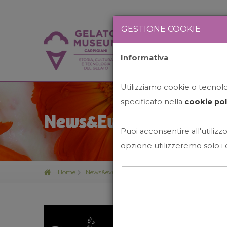
GESTIONE COOKIE
Informativa
HOME
STO
Utilizziamo cookie o tecnolog
specificato nella
cookie pol
News&Events
Puoi acconsentire all'utilizzo
opzione utilizzeremo solo i 
Home
News&events