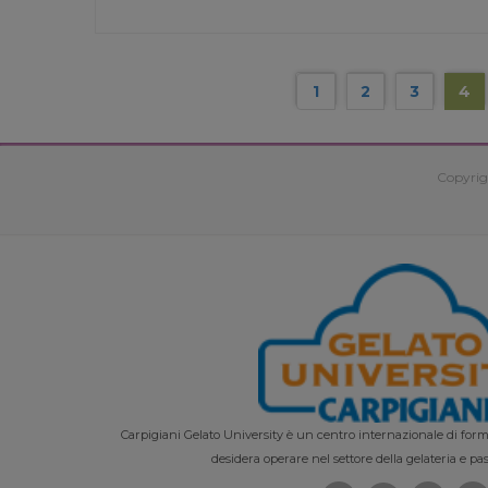
1
2
3
4
Copyrig
Carpigiani Gelato University è un centro internazionale di forma
desidera operare nel settore della gelateria e pas