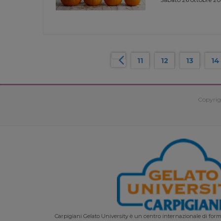
11
12
13
14
Copyrig
Carpigiani Gelato University è un centro internazionale di forma