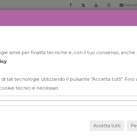
Newsl
RIA
PRENOTA LA TUA GELATO EXPERIENCE
NEWS&EVEN
ie simili per finalità tecniche e, con il tuo consenso, anche 
icy
.
 di tali tecnologie utilizzando il pulsante "Accetta tutti". Fin
cookie tecnici e necessari.
HAPPY HOUR GRECO CON
Accetta tutti
Pe