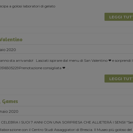
cipa a golosi laboratori di gelato
LEGGI TU
 Valentino
aio 2020
l’anno sta arrivando! Lasciati ispirare dal menu di San Valentino ❤ e sorprendi 
 0516505229Prenotazione consigliata ❤
...
LEGGI TU
y Games
naio 2020
CELEBRA I SUOI 7 ANNI CON UNA SORPRESA CHE ALLIETERÁ I SENSII “Se
laborazione con il Centro Studi Assaggiatori di Brescia. Il Museo più goloso del