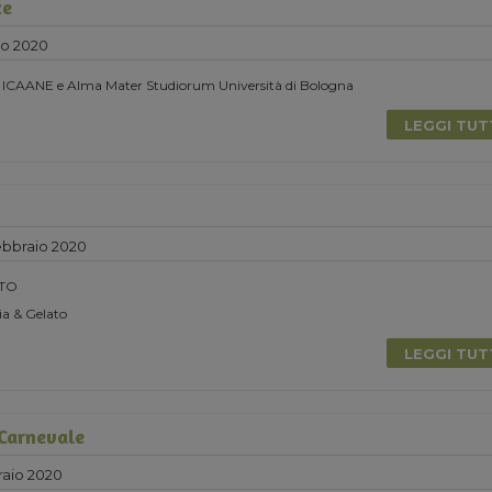
ze
zo 2020
n ICAANE e Alma Mater Studiorum Università di Bologna
LEGGI TU
bbraio 2020
TO
a & Gelato
LEGGI TU
 Carnevale
aio 2020