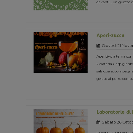
davanti… un guizzo del
Aperi-zucca
Giovedi 21 Nove
Aperitivo a tema con
Gelateria Carpigiani!
salsiccia accompagnate
gelato al porro con p
Laboratorio di
Sabato 26 Ottob
Sabato 26 ottobre 201