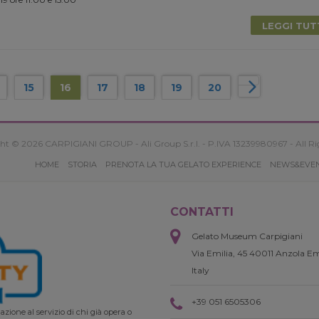
LEGGI TU
15
16
17
18
19
20
ht © 2026 CARPIGIANI GROUP - Ali Group S.r.l. - P.IVA 13239980967 - All Ri
HOME
STORIA
PRENOTA LA TUA GELATO EXPERIENCE
NEWS&EVE
CONTATTI
Gelato Museum Carpigiani
Via Emilia, 45 40011 Anzola Em
Italy
+39 051 6505306
zione al servizio di chi già opera o