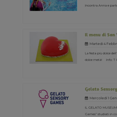
Incontra Anna e parte
Il menu di San
Martedi 4 Febbr
La festa più dolce del
dolce metà! Info: T
Gelato Sensor
Mercoledi 1 Gen
IL GELATO MUSEUM 
Games” studiati in col