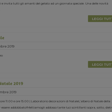
 invita tutti gli amanti del gelato ad un giornata speciale. Una delle novità
.
LEGGI TU
ale
mbre 2019
eo
LEGGI TU
 Natale 2019
mbre 2019
e 11.00 e ore 15.00 | Laboratorio decorazioni di NataleL’albero di Natale della
 essere addobbato!Mettiamogli addosso tante luci scintillanti sopra, sotto, dietr