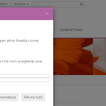
etter
Italiano
×
TS
LOCATION
BOOKSHOP
CONTATTACI
per altre finalità come
o a che non sceglierai una
rsonalizza
Rifiuta tutti
ARCHIVIO