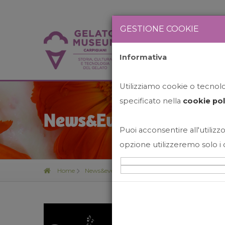
GESTIONE COOKIE
Informativa
HOME
STO
Utilizziamo cookie o tecnolog
specificato nella
cookie pol
News&Events
Puoi acconsentire all'utilizzo
opzione utilizzeremo solo i 
Home
News&events