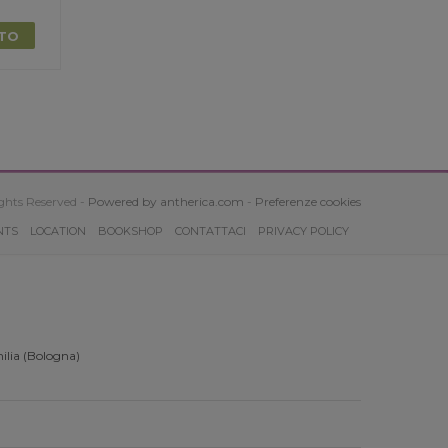
TTO
ghts Reserved -
Powered by antherica.com
-
Preferenze cookies
NTS
LOCATION
BOOKSHOP
CONTATTACI
PRIVACY POLICY
ilia (Bologna)