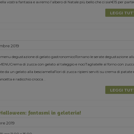
la vostra fantasia e avremo l’albero di Natale più bello che ci sia!€15 per parte
LEGGI TU
mbre 2019
 menu degustazione di gelato gastronomicoTornano le serate degustazione all
MENUCrema di zucca con gelato al taleggio e nociTagliatelle al forno con zucc
 da un gelato alla besciamellaFiori di zucca ripieni serviti su crema di patate 
ancetta e radicchio crocca
...
LEGGI TU
 Halloween: fantasmi in gelateria!
re 2019
9 ore 11:00 e 15:00