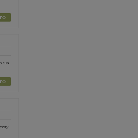
TTO
la tua
TTO
nsory