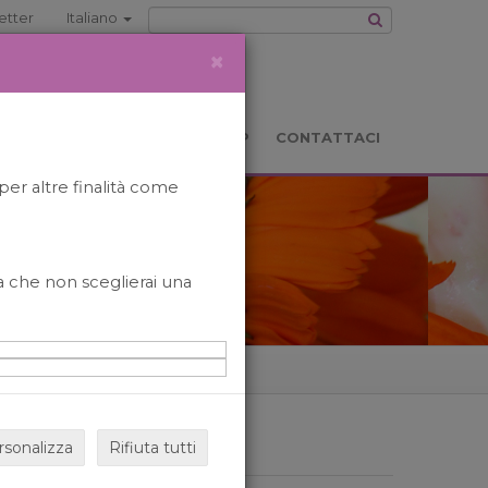
etter
Italiano
×
TS
LOCATION
BOOKSHOP
CONTATTACI
per altre finalità come
o a che non sceglierai una
rsonalizza
Rifiuta tutti
ARCHIVIO