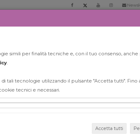
Newsl
RIA
PRENOTA LA TUA GELATO EXPERIENCE
NEWS&EVEN
ie simili per finalità tecniche e, con il tuo consenso, anche 
icy
.
 di tali tecnologie utilizzando il pulsante "Accetta tutti". Fin
cookie tecnici e necessari.
HAPPY HOUR GRECO CON
Accetta tutti
Pe