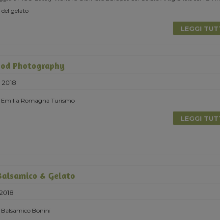
 del gelato
LEGGI TU
ood Photography
 2018
on Emilia Romagna Turismo
LEGGI TU
Balsamico & Gelato
 2018
n Balsamico Bonini