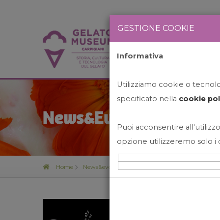
GESTIONE COOKIE
Informativa
HOME
STO
Utilizziamo cookie o tecnolog
specificato nella
cookie pol
News&Events
Puoi acconsentire all'utilizzo
opzione utilizzeremo solo i 
Home
News&events