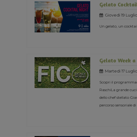
Gelato Cocktai
Giovedi 19 Lugli
Un gelato, un cocktai
Gelato Week a
Martedi 17 Lugli
Scopri il programmama
RaschiLa grande cucin
dello chef stellato Gi
percorso sensoriale di 