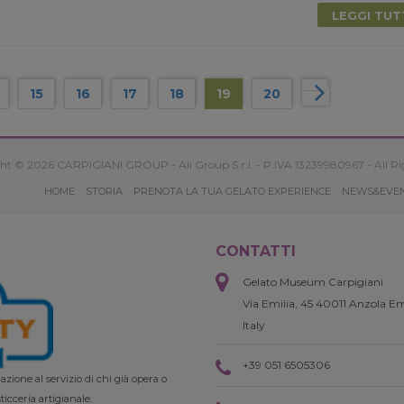
LEGGI TU
15
16
17
18
19
20
ht © 2026 CARPIGIANI GROUP - Ali Group S.r.l. - P.IVA 13239980967 - All Ri
HOME
STORIA
PRENOTA LA TUA GELATO EXPERIENCE
NEWS&EVE
CONTATTI
Gelato Museum Carpigiani
Via Emilia, 45 40011 Anzola Em
Italy
+39 051 6505306
zione al servizio di chi già opera o
ticceria artigianale.