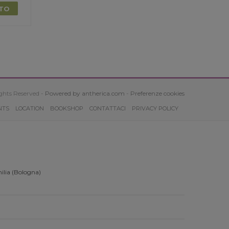
TTO
ghts Reserved -
Powered by antherica.com
-
Preferenze cookies
NTS
LOCATION
BOOKSHOP
CONTATTACI
PRIVACY POLICY
ilia (Bologna)