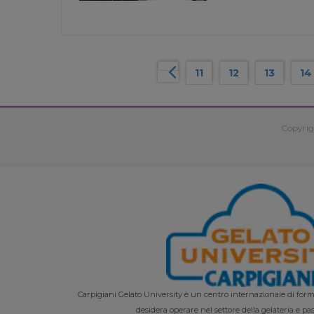
11
12
13
14
Copyrig
Carpigiani Gelato University è un centro internazionale di forma
desidera operare nel settore della gelateria e pas