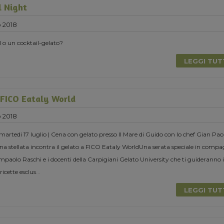
l Night
o 2018
l o un cocktail-gelato?
LEGGI TU
 FICO Eataly World
o 2018
rtedi 17 luglio | Cena con gelato presso Il Mare di Guido con lo chef Gian Pao
a stellata incontra il gelato a FICO Eataly WorldUna serata speciale in compa
ampaolo Raschi e i docenti della Carpigiani Gelato University che ti guideranno 
ricette esclus
...
LEGGI TU