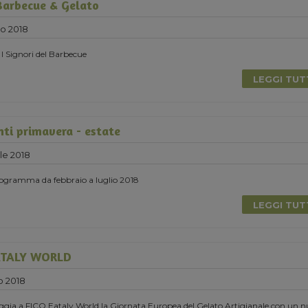
Barbecue & Gelato
no 2018
 I Signori del Barbecue
LEGGI TU
nti primavera - estate
le 2018
programma da febbraio a luglio 2018
LEGGI TU
EATALY WORLD
o 2018
gia a FICO Eataly World la Giornata Europea del Gelato Artigianale con un 