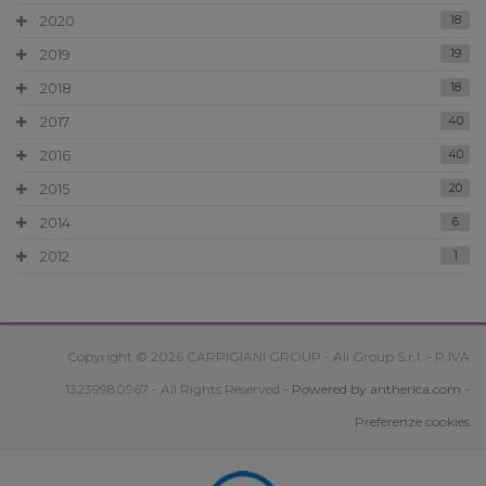
2020
18
2019
19
2018
18
2017
40
2016
40
2015
20
2014
6
2012
1
Copyright © 2026 CARPIGIANI GROUP - Ali Group S.r.l. - P.IVA
13239980967 - All Rights Reserved -
Powered by antherica.com
-
Preferenze cookies