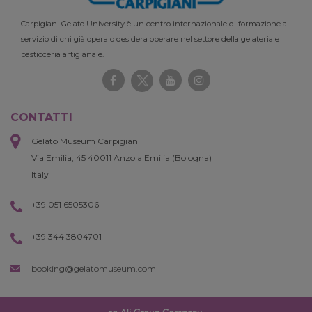
Carpigiani Gelato University è un centro internazionale di formazione al
servizio di chi già opera o desidera operare nel settore della gelateria e
pasticceria artigianale.
CONTATTI
Gelato Museum Carpigiani
Via Emilia, 45 40011 Anzola Emilia (Bologna)
Italy
+39 051 6505306
+39 344 3804701
booking@gelatomuseum.com