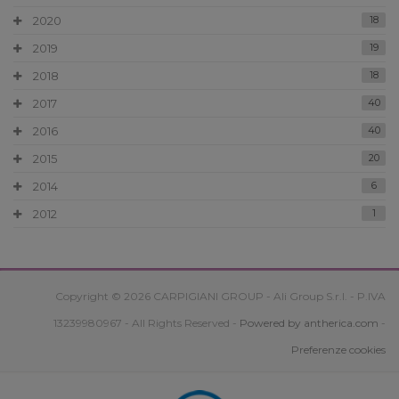
2020
18
2019
19
2018
18
2017
40
2016
40
2015
20
2014
6
2012
1
Copyright © 2026 CARPIGIANI GROUP - Ali Group S.r.l. - P.IVA
13239980967 - All Rights Reserved -
Powered by antherica.com
-
Preferenze cookies