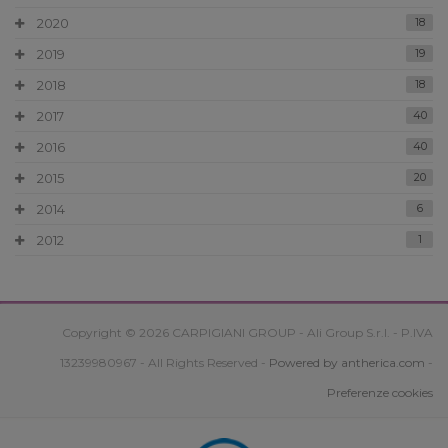
2020
18
2019
19
2018
18
2017
40
2016
40
2015
20
2014
6
2012
1
Copyright © 2026 CARPIGIANI GROUP - Ali Group S.r.l. - P.IVA
13239980967 - All Rights Reserved -
Powered by antherica.com
-
Preferenze cookies