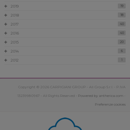
2019
19
2018
18
2017
40
2016
40
2015
20
2014
6
2012
1
Copyright © 2026 CARPIGIANI GROUP - Ali Group S.r.l. - P.IVA
13239980967 - All Rights Reserved -
Powered by antherica.com
-
Preferenze cookies