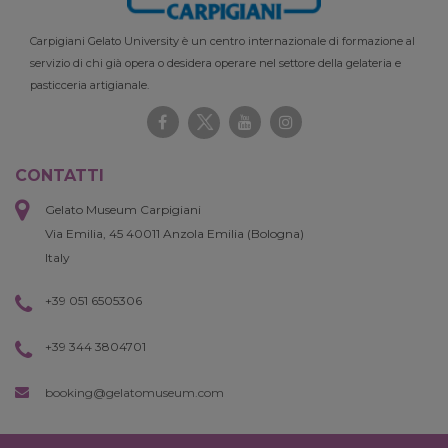
Carpigiani Gelato University è un centro internazionale di formazione al
servizio di chi già opera o desidera operare nel settore della gelateria e
pasticceria artigianale.
CONTATTI
Gelato Museum Carpigiani
Via Emilia, 45 40011 Anzola Emilia (Bologna)
Italy
+39 051 6505306
+39 344 3804701
booking@gelatomuseum.com