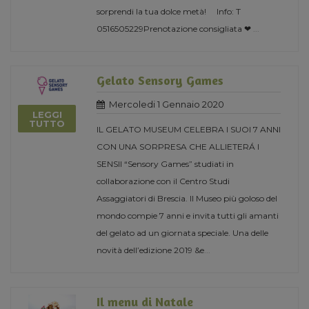
sorprendi la tua dolce metà! Info: T
0516505229Prenotazione consigliata ❤
...
Gelato Sensory Games
Mercoledi 1 Gennaio 2020
LEGGI
TUTTO
IL GELATO MUSEUM CELEBRA I SUOI 7 ANNI
CON UNA SORPRESA CHE ALLIETERÁ I
SENSII “Sensory Games” studiati in
collaborazione con il Centro Studi
Assaggiatori di Brescia. Il Museo più goloso del
mondo compie 7 anni e invita tutti gli amanti
del gelato ad un giornata speciale. Una delle
novità dell’edizione 2019 &e
...
Il menu di Natale