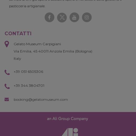
pasticceria artigianale.
CONTATTI
Gelato Museum Carpigiani
Via Emilia, 45 40011 Anzola Emilia (Bologna)
Italy
+39 051 6505306
+39 344 3804701
booking@gelatomuseum.com