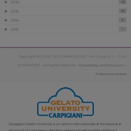
2016
40
2015
20
2014
6
2012
1
Copyright © 2026 CARPIGIANI GROUP - Ali Group S.r.l. - P.IVA
13239980967 - All Rights Reserved -
Powered by antherica.com
-
Preferenze cookies
Carpigiani Gelato University è un centro internazionale di formazione al
servizio di chi già opera o desidera operare nel settore della gelateria e