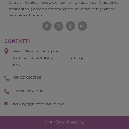
Carpigiani Gelato University è un centro internazionale di formazione al
servizio di chi già opera o desidera operare nel settore della gelateria e
pasticceria artigianale.
CONTATTI
Gelato Museum Carpigiani
Via Emilia, 45 40011 Anzola Emilia (Bologna)
Italy
+39 051 6505306
+39 344 3804701
booking@gelatomuseum.com