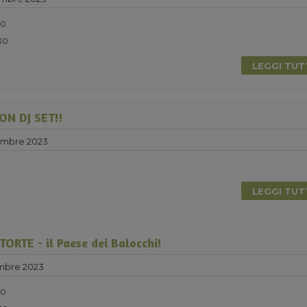
30
:30
LEGGI TU
N DJ SET!!
embre 2023
0
LEGGI TU
RTE - il Paese dei Balocchi!
mbre 2023
30