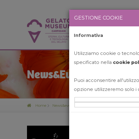
GESTIONE COOKIE
Informativa
HOME
STO
Utilizziamo cookie o tecnolog
specificato nella
cookie pol
News&Events
Puoi acconsentire all'utilizzo
opzione utilizzeremo solo i 
Home
News&events