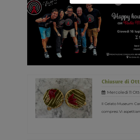
Chiusure di Ot
Mercoledi 11 Ot
Il Gelato Museum Carp
compresi.Vi aspettiam