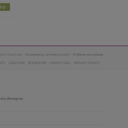
TTO
ghts Reserved -
Powered by antherica.com
-
Preferenze cookies
NTS
LOCATION
BOOKSHOP
CONTATTACI
PRIVACY POLICY
ilia (Bologna)