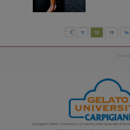
11
12
13
14
Copyrig
Carpigiani Gelato University è un centro internazionale di forma