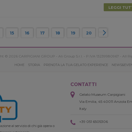
LEGGI TU
15
16
17
18
19
20
ht © 2026 CARPIGIANI GROUP - Ali Group S.r.l. - P.IVA 13239980967 - All Ri
HOME
STORIA
PRENOTA LA TUA GELATO EXPERIENCE
NEWS&EVE
CONTATTI
Gelato Museum Carpigiani
Via Emilia, 45 40011 Anzola Em
Italy
+39 051 6505306
zione al servizio di chi già opera o