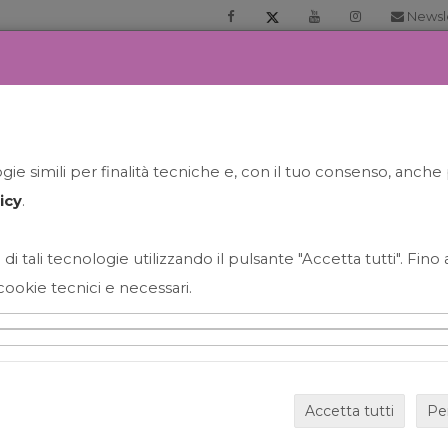
Newsl
RIA
PRENOTA LA TUA GELATO EXPERIENCE
NEWS&EVEN
ie simili per finalità tecniche e, con il tuo consenso, anche 
icy
.
 di tali tecnologie utilizzando il pulsante "Accetta tutti". Fin
cookie tecnici e necessari.
HAPPY HOUR GRECO CON
Accetta tutti
Pe