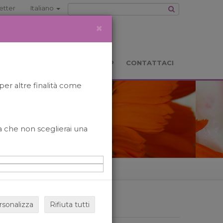
etter
Italiano
×
TS
LOCATION
BOOKSHOP
CONTATTACI
per altre finalità come
o a che non sceglierai una
rsonalizza
Rifiuta tutti
ARCHIVIO