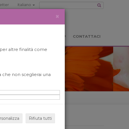
etter
Italiano
×
TS
LOCATION
BOOKSHOP
CONTATTACI
per altre finalità come
o a che non sceglierai una
rsonalizza
Rifiuta tutti
ARCHIVIO