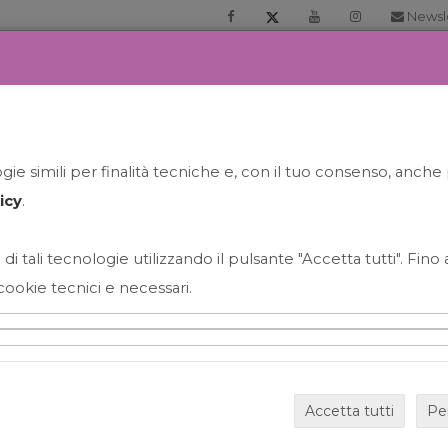
Newsl
RIA
PRENOTA LA TUA GELATO EXPERIENCE
NEWS&EVEN
ie simili per finalità tecniche e, con il tuo consenso, anche 
icy
.
 di tali tecnologie utilizzando il pulsante "Accetta tutti". Fin
cookie tecnici e necessari.
HAPPY HOUR GRECO CON
Accetta tutti
Pe