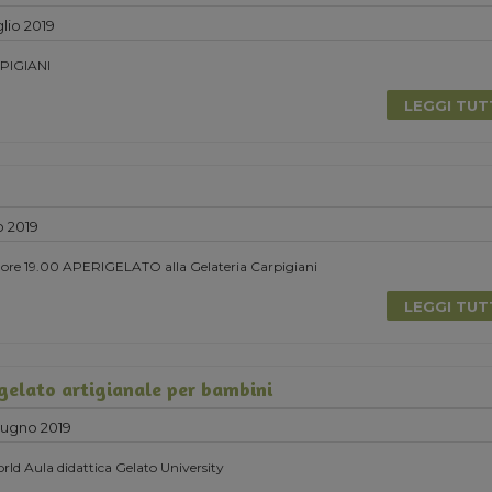
lio 2019
PIGIANI
LEGGI TU
o 2019
le ore 19.00 APERIGELATO alla Gelateria Carpigiani
LEGGI TU
 gelato artigianale per bambini
ugno 2019
ld Aula didattica Gelato University