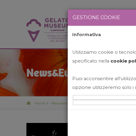
GESTIONE COOKIE
Informativa
HOME
STO
Utilizziamo cookie o tecnolog
specificato nella
cookie pol
News&Events
Puoi acconsentire all'utilizzo
opzione utilizzeremo solo i 
Home
News&events