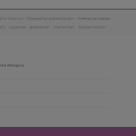
ghts Reserved -
Powered by antherica.com
-
Preferenze cookies
NTS
LOCATION
BOOKSHOP
CONTATTACI
PRIVACY POLICY
ilia (Bologna)