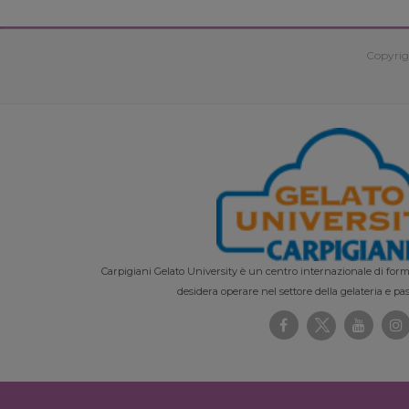
Copyrig
Carpigiani Gelato University è un centro internazionale di forma
desidera operare nel settore della gelateria e pas