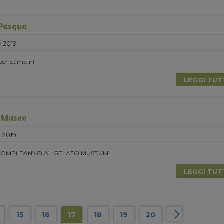
 Pasqua
e 2019
 per bambini
LEGGI TU
 Museo
e 2019
 COMPLEANNO AL GELATO MUSEUM!
LEGGI TU
15
16
17
18
19
20