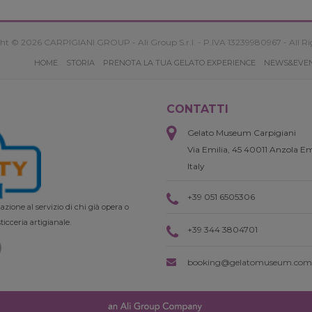
ht © 2026 CARPIGIANI GROUP - Ali Group S.r.l. - P.IVA 13239980967 - All Ri
HOME
STORIA
PRENOTA LA TUA GELATO EXPERIENCE
NEWS&EVE
CONTATTI
Gelato Museum Carpigiani
Via Emilia, 45 40011 Anzola Em
Italy
+39 051 6505306
zione al servizio di chi già opera o
ticceria artigianale.
+39 344 3804701
booking@gelatomuseum.com