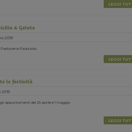
LEGGI TU
icilia & Gelato
io 2019
 Pasticceria Palazzolo
LEGGI TU
e le festività
e 2019
degli appuntamenti del 25 aprile e 1 maggio
LEGGI TU