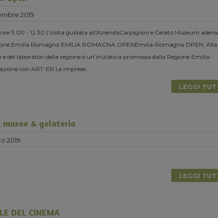
embre 2019
re 11.00 - 12.30 | Visita guidata all'AziendaCarpigiani e Gelato Museum aderi
Regione Emilia Romagna EMILIA ROMAGNA OPENEmilia-Romagna OPEN. Alla
 e dei laboratori della regione è un’iniziativa promossa dalla Regione Emilia-
azione con ART-ER.Le imprese
...
LEGGI TU
a museo & gelateria
to 2019
LEGGI TU
LE DEL CINEMA