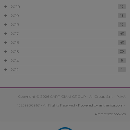
2020
18
2019
19
2018
18
2017
40
2016
40
2015
20
2014
6
2012
1
Copyright © 2026 CARPIGIANI GROUP - Ali Group S.r.l. - P.IVA
13239980967 - All Rights Reserved -
Powered by antherica.com
-
Preferenze cookies