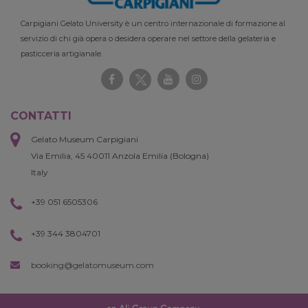
Carpigiani Gelato University è un centro internazionale di formazione al
servizio di chi già opera o desidera operare nel settore della gelateria e
pasticceria artigianale.
CONTATTI
Gelato Museum Carpigiani
Via Emilia, 45 40011 Anzola Emilia (Bologna)
Italy
+39 051 6505306
+39 344 3804701
booking@gelatomuseum.com