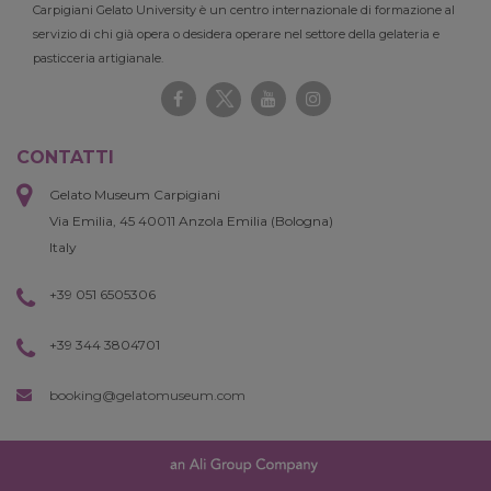
Carpigiani Gelato University è un centro internazionale di formazione al
servizio di chi già opera o desidera operare nel settore della gelateria e
pasticceria artigianale.
CONTATTI
Gelato Museum Carpigiani
Via Emilia, 45 40011 Anzola Emilia (Bologna)
Italy
+39 051 6505306
+39 344 3804701
booking@gelatomuseum.com