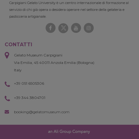
Carpigiani Gelato University è un centro internazionale di formazione al
servizio di chi già opera o desidera operare nel settore della gelateria e
pasticceria artigianale.
CONTATTI
Gelato Museum Carpigiani
Via Emilia, 45 40011 Anzola Emilia (Bologna)
Italy
+39 051 6505306
+39 344 3804701
booking@gelatomuseum.com