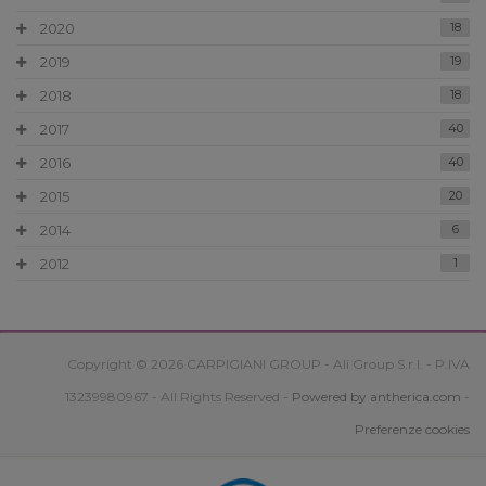
2020
18
2019
19
2018
18
2017
40
2016
40
2015
20
2014
6
2012
1
Copyright © 2026 CARPIGIANI GROUP - Ali Group S.r.l. - P.IVA
13239980967 - All Rights Reserved -
Powered by antherica.com
-
Preferenze cookies