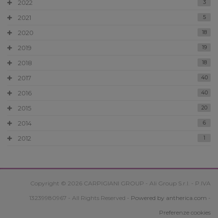
2022
3
2021
5
2020
18
2019
19
2018
18
2017
40
2016
40
2015
20
2014
6
2012
1
Copyright © 2026 CARPIGIANI GROUP - Ali Group S.r.l. - P.IVA
13239980967 - All Rights Reserved -
Powered by antherica.com
-
Preferenze cookies