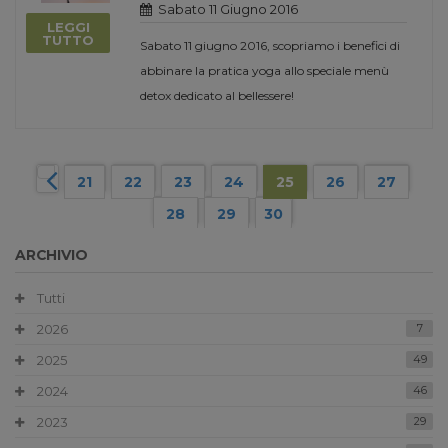
Sabato 11 Giugno 2016
LEGGI
TUTTO
Sabato 11 giugno 2016, scopriamo i benefici di
abbinare la pratica yoga allo speciale menù
detox dedicato al bellessere!
21
22
23
24
25
26
27
28
29
30
ARCHIVIO
Tutti
2026
7
2025
49
2024
46
2023
29