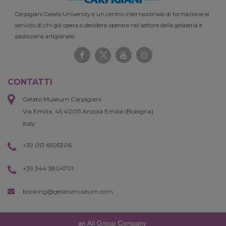
Carpigiani Gelato University è un centro internazionale di formazione al
servizio di chi già opera o desidera operare nel settore della gelateria e
pasticceria artigianale.
CONTATTI
Gelato Museum Carpigiani
Via Emilia, 45 40011 Anzola Emilia (Bologna)
Italy
+39 051 6505306
+39 344 3804701
booking@gelatomuseum.com