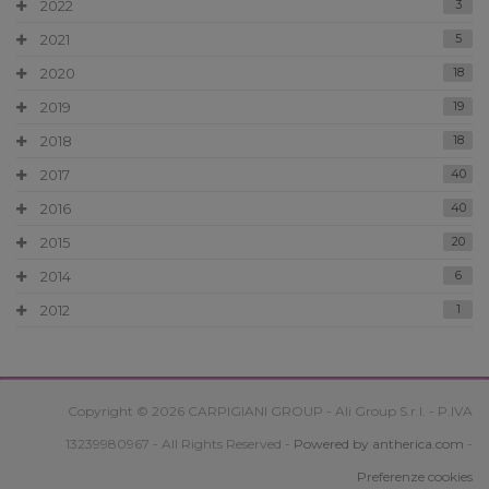
2022
3
2021
5
2020
18
2019
19
2018
18
2017
40
2016
40
2015
20
2014
6
2012
1
Copyright © 2026 CARPIGIANI GROUP - Ali Group S.r.l. - P.IVA
13239980967 - All Rights Reserved -
Powered by antherica.com
-
Preferenze cookies