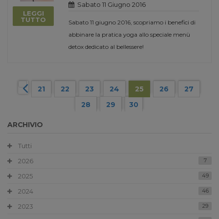
Sabato 11 Giugno 2016
LEGGI
TUTTO
Sabato 11 giugno 2016, scopriamo i benefici di
abbinare la pratica yoga allo speciale menù
detox dedicato al bellessere!
21
22
23
24
25
26
27
28
29
30
ARCHIVIO
Tutti
2026
7
2025
49
2024
46
2023
29