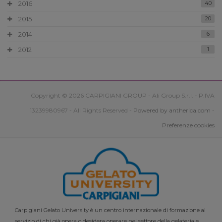
2016
40
2015
20
2014
6
2012
1
Copyright © 2026 CARPIGIANI GROUP - Ali Group S.r.l. - P.IVA
13239980967 - All Rights Reserved -
Powered by antherica.com
-
Preferenze cookies
Carpigiani Gelato University è un centro internazionale di formazione al
servizio di chi già opera o desidera operare nel settore della gelateria e