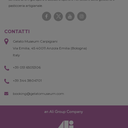
pasticceria artigianale.
CONTATTI
Gelato Museum Carpigiani
Via Emilia, 45 40011 Anzola Emilia (Bologna)
Italy
+39 051 6505306
+39 344 3804701
booking@gelatomuseum.com