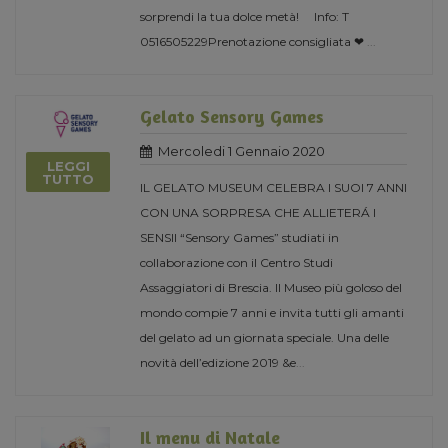
sorprendi la tua dolce metà! Info: T
0516505229Prenotazione consigliata ❤
...
Gelato Sensory Games
Mercoledi 1 Gennaio 2020
LEGGI
TUTTO
IL GELATO MUSEUM CELEBRA I SUOI 7 ANNI
CON UNA SORPRESA CHE ALLIETERÁ I
SENSII “Sensory Games” studiati in
collaborazione con il Centro Studi
Assaggiatori di Brescia. Il Museo più goloso del
mondo compie 7 anni e invita tutti gli amanti
del gelato ad un giornata speciale. Una delle
novità dell’edizione 2019 &e
...
Il menu di Natale