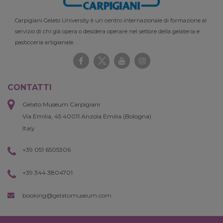
Carpigiani Gelato University è un centro internazionale di formazione al
servizio di chi già opera o desidera operare nel settore della gelateria e
pasticceria artigianale.
CONTATTI
Gelato Museum Carpigiani
Via Emilia, 45 40011 Anzola Emilia (Bologna)
Italy
+39 051 6505306
+39 344 3804701
booking@gelatomuseum.com