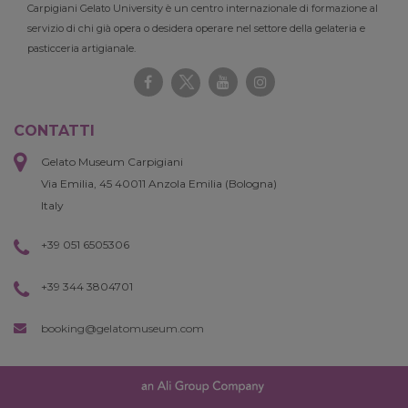
Carpigiani Gelato University è un centro internazionale di formazione al
servizio di chi già opera o desidera operare nel settore della gelateria e
pasticceria artigianale.
CONTATTI
Gelato Museum Carpigiani
Via Emilia, 45 40011 Anzola Emilia (Bologna)
Italy
+39 051 6505306
+39 344 3804701
booking@gelatomuseum.com