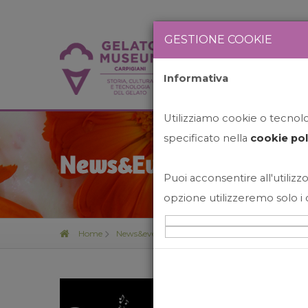
GESTIONE COOKIE
Informativa
HOME
STO
Utilizziamo cookie o tecnolog
specificato nella
cookie pol
News&Events
Puoi acconsentire all'utilizzo
opzione utilizzeremo solo i 
Home
News&events