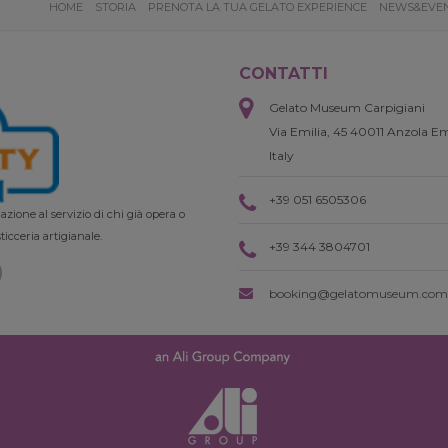
HOME
STORIA
PRENOTA LA TUA GELATO EXPERIENCE
NEWS&EVE
CONTATTI
Gelato Museum Carpigiani
Via Emilia, 45 40011 Anzola Em
Italy
+39 051 6505306
zione al servizio di chi già opera o
ticceria artigianale.
+39 344 3804701
booking@gelatomuseum.com