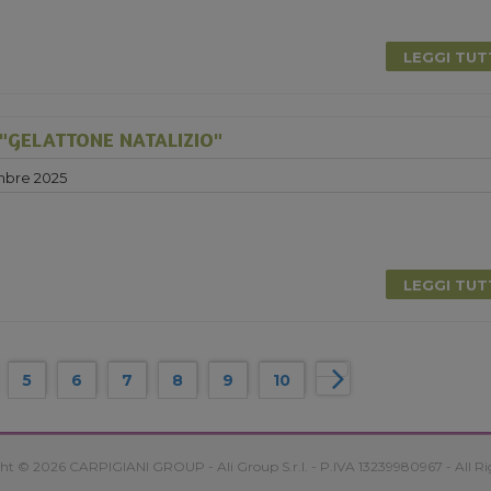
LEGGI TU
"GELATTONE NATALIZIO"
mbre 2025
LEGGI TU
5
6
7
8
9
10
ht © 2026 CARPIGIANI GROUP - Ali Group S.r.l. - P.IVA 13239980967 - All Ri