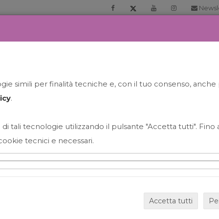
Newsl
RIA
PRENOTA LA TUA GELATO EXPERIENCE
NEWS&EVEN
ie simili per finalità tecniche e, con il tuo consenso, anche 
icy
.
 di tali tecnologie utilizzando il pulsante "Accetta tutti". Fin
cookie tecnici e necessari.
HAPPY HOUR GRECO CON
Accetta tutti
Pe