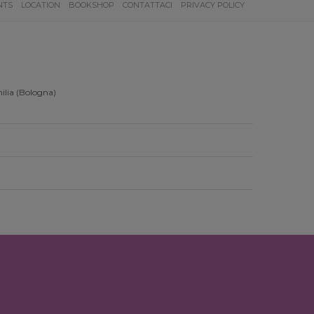
NTS
LOCATION
BOOKSHOP
CONTATTACI
PRIVACY POLICY
ilia (Bologna)