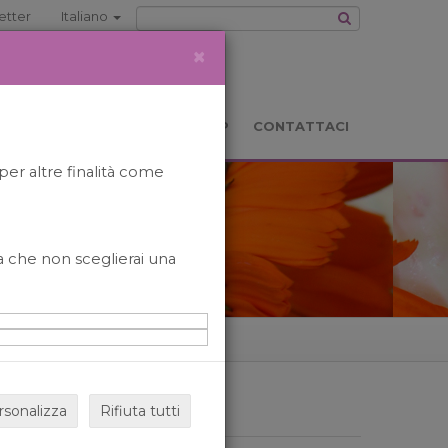
etter
Italiano
×
TS
LOCATION
BOOKSHOP
CONTATTACI
per altre finalità come
o a che non sceglierai una
rsonalizza
Rifiuta tutti
ARCHIVIO