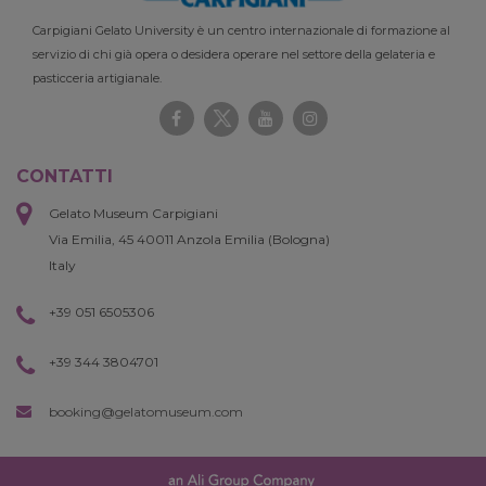
Carpigiani Gelato University è un centro internazionale di formazione al
servizio di chi già opera o desidera operare nel settore della gelateria e
pasticceria artigianale.
CONTATTI
Gelato Museum Carpigiani
Via Emilia, 45 40011 Anzola Emilia (Bologna)
Italy
+39 051 6505306
+39 344 3804701
booking@gelatomuseum.com