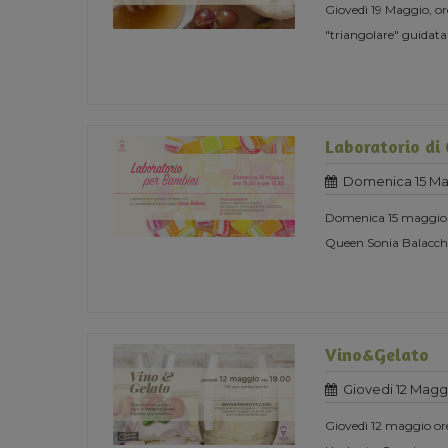
Giovedì 19 Maggio, 
"triangolare" guidata
Laboratorio di 
Domenica 15 Ma
Domenica 15 maggio or
Queen Sonia Balacch
Vino&Gelato
Giovedi 12 Magg
Giovedì 12 maggio or