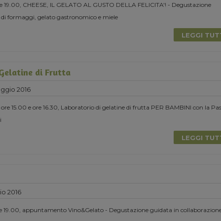
ore 19.00, CHEESE, IL GELATO AL GUSTO DELLA FELICITA'! - Degustazione
 di formaggi, gelato gastronomico e miele
LEGGI TU
Gelatine di Frutta
ggio 2016
e 15.00 e ore 16.30, Laboratorio di gelatine di frutta PER BAMBINI con la Pa
i
LEGGI TU
io 2016
e 19.00, appuntamento Vino&Gelato - Degustazione guidata in collaborazion