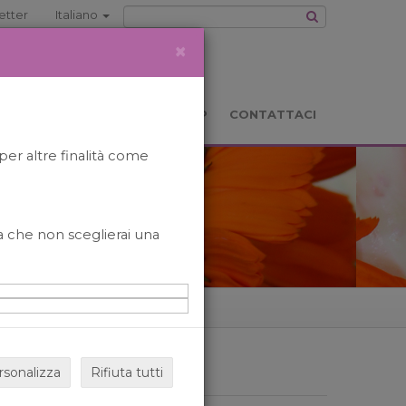
etter
Italiano
×
TS
LOCATION
BOOKSHOP
CONTATTACI
per altre finalità come
o a che non sceglierai una
rsonalizza
Rifiuta tutti
ARCHIVIO