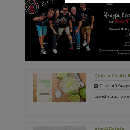
Gelato Cocktai
Giovedi 9 Giugn
Giovedì 9 giugno ore 1
Vino&Gelato