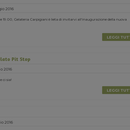
io 2016
 19.00, Gelateria Carpigiani è lieta di invitarvi all'inaugurazione della nuova
LEGGI TU
lato Pit Stop
o 2016
e ci sia!
LEGGI TU
io 2016