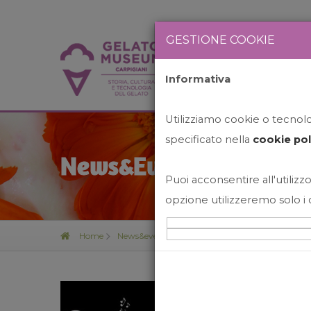
GESTIONE COOKIE
Informativa
HOME
STO
Utilizziamo cookie o tecnolog
specificato nella
cookie pol
News&Events
Puoi acconsentire all'utilizzo
opzione utilizzeremo solo i 
Home
News&events