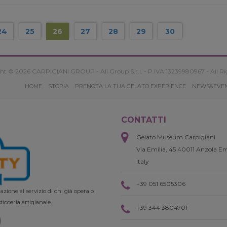
24
25
26
27
28
29
30
ht © 2026 CARPIGIANI GROUP - Ali Group S.r.l. - P.IVA 13239980967 - All Ri
HOME
STORIA
PRENOTA LA TUA GELATO EXPERIENCE
NEWS&EVE
CONTATTI
Gelato Museum Carpigiani
Via Emilia, 45 40011 Anzola Em
Italy
+39 051 6505306
zione al servizio di chi già opera o
ticceria artigianale.
+39 344 3804701