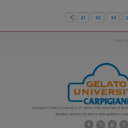
21
22
23
Copyrig
Carpigiani Gelato University è un centro internazionale di forma
desidera operare nel settore della gelateria e pas