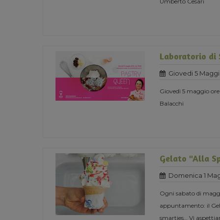
Umberto Cesari
Laboratorio di
Giovedi 5 Maggi
Giovedì 5 maggio ore
Balacchi
Gelato "Alla S
Domenica 1 Mag
Ogni sabato di maggio
appuntamento: il Gela
smarties… Vi aspett