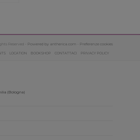
ghts Reserved -
Powered by antherica.com
-
Preferenze cookies
NTS
LOCATION
BOOKSHOP
CONTATTACI
PRIVACY POLICY
ilia (Bologna)