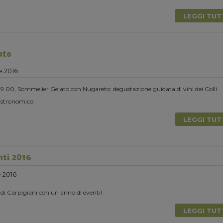
LEGGI TU
ato
e 2016
 19.00, Sommelier Gelato con Nugareto: degustazione guidata di vini dei Colli
astronomico
LEGGI TU
nti 2016
 2016
di Carpigiani con un anno di eventi!
LEGGI TU