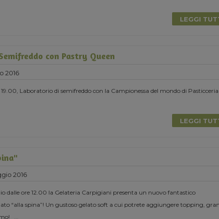
LEGGI TU
 Semifreddo con Pastry Queen
o 2016
 19.00, Laboratorio di semifreddo con la Campionessa del mondo di Pasticceria
LEGGI TU
pina"
gio 2016
 dalle ore 12.00 la Gelateria Carpigiani presenta un nuovo fantastico
to “alla spina”! Un gustoso gelato soft a cui potrete aggiungere topping, gran
iamo!
...