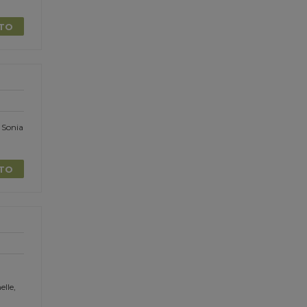
TTO
 Sonia
TTO
elle,