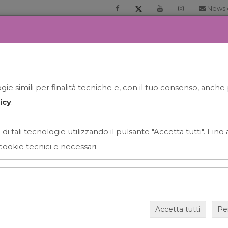
Newsl
RIA
PRENOTA LA TUA GELATO EXPERIENCE
NEWS&EVEN
ie simili per finalità tecniche e, con il tuo consenso, anche 
icy
.
 di tali tecnologie utilizzando il pulsante "Accetta tutti". Fin
cookie tecnici e necessari.
HAPPY HOUR GRECO CON
Accetta tutti
Pe