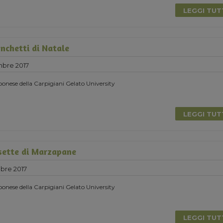
LEGGI TU
nchetti di Natale
mbre 2017
onese della Carpigiani Gelato University
LEGGI TU
sette di Marzapane
bre 2017
onese della Carpigiani Gelato University
LEGGI TU