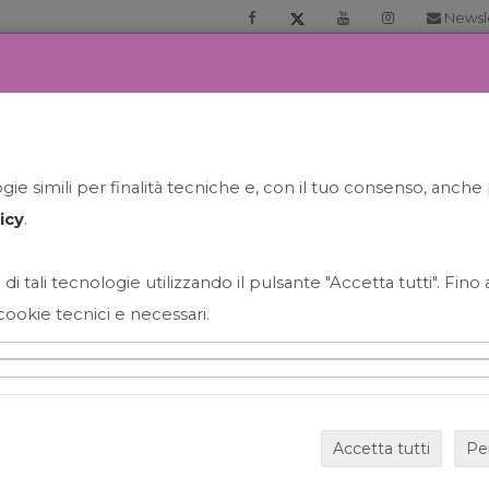
Newsl
RIA
PRENOTA LA TUA GELATO EXPERIENCE
NEWS&EVEN
ie simili per finalità tecniche e, con il tuo consenso, anche 
icy
.
 di tali tecnologie utilizzando il pulsante "Accetta tutti". Fin
cookie tecnici e necessari.
HAPPY HOUR GRECO CON
Accetta tutti
Pe