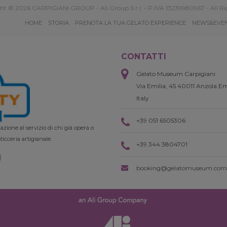
ht © 2026 CARPIGIANI GROUP - Ali Group S.r.l. - P.IVA 13239980967 - All Ri
HOME
STORIA
PRENOTA LA TUA GELATO EXPERIENCE
NEWS&EVE
CONTATTI
Gelato Museum Carpigiani
Via Emilia, 45 40011 Anzola Em
Italy
+39 051 6505306
zione al servizio di chi già opera o
ticceria artigianale.
+39 344 3804701
booking@gelatomuseum.com