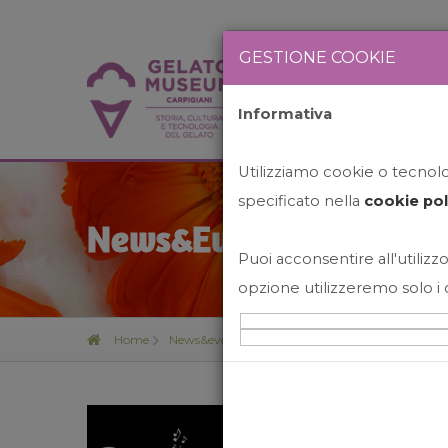
GESTIONE COOKIE
Informativa
HOME
STO
Utilizziamo cookie o tecnolog
specificato nella
cookie pol
News&Events
Puoi acconsentire all'utilizzo
opzione utilizzeremo solo i 
Home
News&events