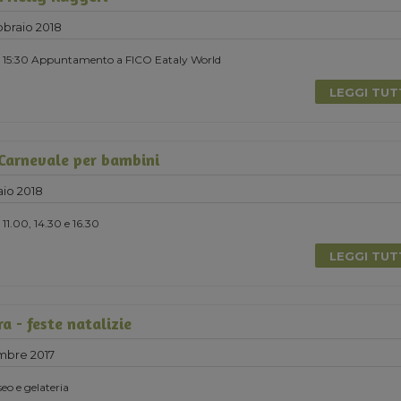
braio 2018
re 15:30 Appuntamento a FICO Eataly World
LEGGI TU
 Carnevale per bambini
io 2018
11.00, 14.30 e 16.30
LEGGI TU
ra - feste natalizie
mbre 2017
seo e gelateria