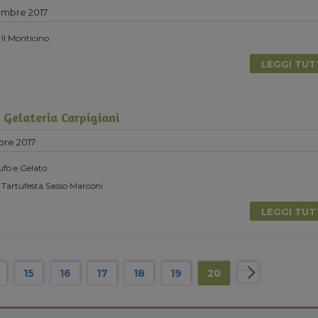
embre 2017
 Il Monticino
LEGGI TU
Gelateria Carpigiani
bre 2017
ufo e Gelato
 Tartufesta Sasso Marconi
LEGGI TU
15
16
17
18
19
20