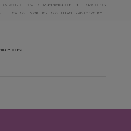
ghts Reserved -
Powered by antherica.com
-
Preferenze cookies
NTS
LOCATION
BOOKSHOP
CONTATTACI
PRIVACY POLICY
ilia (Bologna)