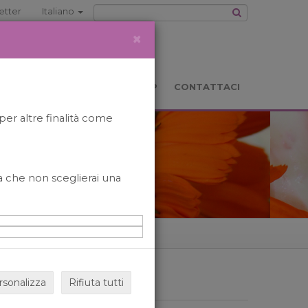
etter
Italiano
×
TS
LOCATION
BOOKSHOP
CONTATTACI
per altre finalità come
o a che non sceglierai una
rsonalizza
Rifiuta tutti
ARCHIVIO