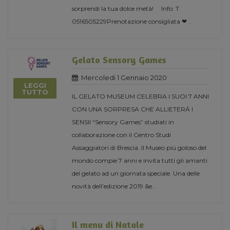
sorprendi la tua dolce metà! Info: T
0516505229Prenotazione consigliata ❤
...
Gelato Sensory Games
Mercoledi 1 Gennaio 2020
LEGGI
TUTTO
IL GELATO MUSEUM CELEBRA I SUOI 7 ANNI
CON UNA SORPRESA CHE ALLIETERÁ I
SENSII “Sensory Games” studiati in
collaborazione con il Centro Studi
Assaggiatori di Brescia. Il Museo più goloso del
mondo compie 7 anni e invita tutti gli amanti
del gelato ad un giornata speciale. Una delle
novità dell’edizione 2019 &e
...
Il menu di Natale