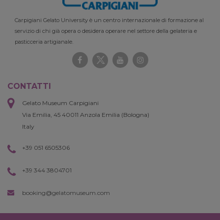
Carpigiani Gelato University è un centro internazionale di formazione al
servizio di chi già opera o desidera operare nel settore della gelateria e
pasticceria artigianale.
CONTATTI
Gelato Museum Carpigiani
Via Emilia, 45 40011 Anzola Emilia (Bologna)
Italy
+39 051 6505306
+39 344 3804701
booking@gelatomuseum.com