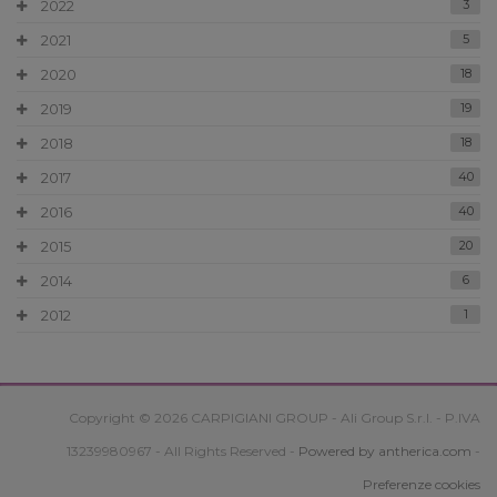
2022
3
2021
5
2020
18
2019
19
2018
18
2017
40
2016
40
2015
20
2014
6
2012
1
Copyright © 2026 CARPIGIANI GROUP - Ali Group S.r.l. - P.IVA
13239980967 - All Rights Reserved -
Powered by antherica.com
-
Preferenze cookies