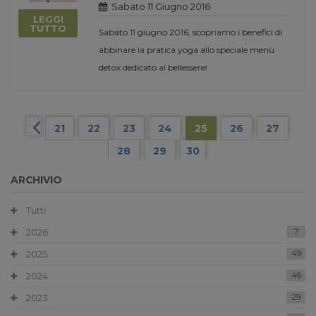
Sabato 11 Giugno 2016
LEGGI
TUTTO
Sabato 11 giugno 2016, scopriamo i benefici di
abbinare la pratica yoga allo speciale menù
detox dedicato al bellessere!
21
22
23
24
25
26
27
28
29
30
ARCHIVIO
Tutti
2026
7
2025
49
2024
46
2023
29