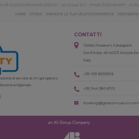
ht © 2026 CARPIGIANI GROUP - Ali Group S.r.l. - P.IVA 13239980967 - All Ri
HOME
STORIA
PRENOTA LA TUA GELATO EXPERIENCE
NEWS&EVE
CONTATTI
Gelato Museum Carpigiani
Via Emilia, 45 40011 Anzola Em
Italy
+39 051 6505306
zione al servizio di chi già opera o
ticceria artigianale.
+39 344 3804701
booking@gelatomuseum.com