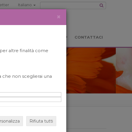
etter
Italiano
×
TS
LOCATION
BOOKSHOP
CONTATTACI
per altre finalità come
o a che non sceglierai una
rsonalizza
Rifiuta tutti
ARCHIVIO