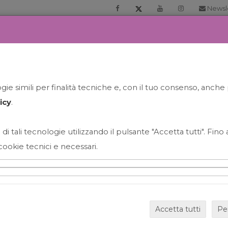
Newsl
RIA
PRENOTA LA TUA GELATO EXPERIENCE
NEWS&EVEN
ie simili per finalità tecniche e, con il tuo consenso, anche 
icy
.
 di tali tecnologie utilizzando il pulsante "Accetta tutti". Fin
cookie tecnici e necessari.
HAPPY HOUR GRECO CON
Accetta tutti
Pe