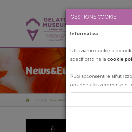
GESTIONE COOKIE
Informativa
HOME
STO
Utilizziamo cookie o tecnolog
specificato nella
cookie pol
News&Events
Puoi acconsentire all'utilizzo
opzione utilizzeremo solo i 
Home
News&events