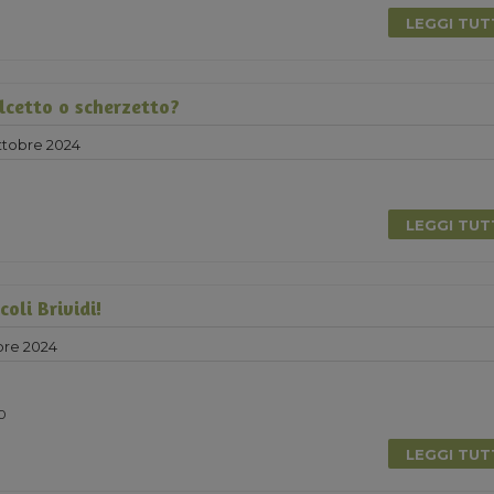
LEGGI TU
lcetto o scherzetto?
ttobre 2024
LEGGI TU
coli Brividi!
bre 2024
0
LEGGI TU