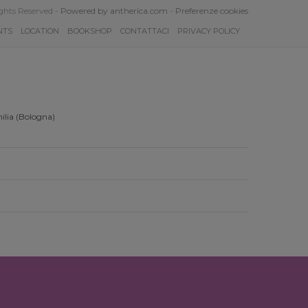
ghts Reserved -
Powered by antherica.com
-
Preferenze cookies
NTS
LOCATION
BOOKSHOP
CONTATTACI
PRIVACY POLICY
ilia (Bologna)