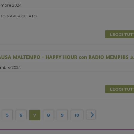
embre 2024
TO & APERIGELATO
LEGGI TU
USA MALTEMPO - HAPPY HOUR con RADIO MEMPHIS 3.
embre 2024
LEGGI TU
5
6
7
8
9
10