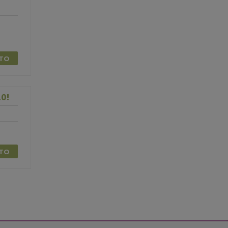
TTO
0!
TTO