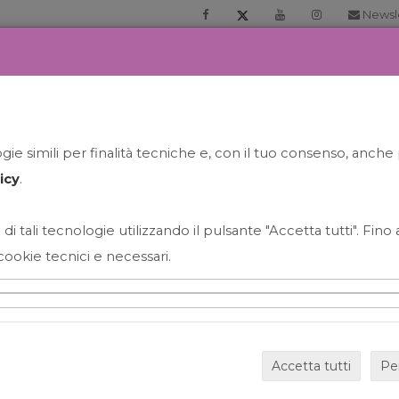
Newsl
RIA
PRENOTA LA TUA GELATO EXPERIENCE
NEWS&EVEN
ie simili per finalità tecniche e, con il tuo consenso, anche 
icy
.
 di tali tecnologie utilizzando il pulsante "Accetta tutti". Fin
cookie tecnici e necessari.
HAPPY HOUR GRECO CON
Accetta tutti
Pe