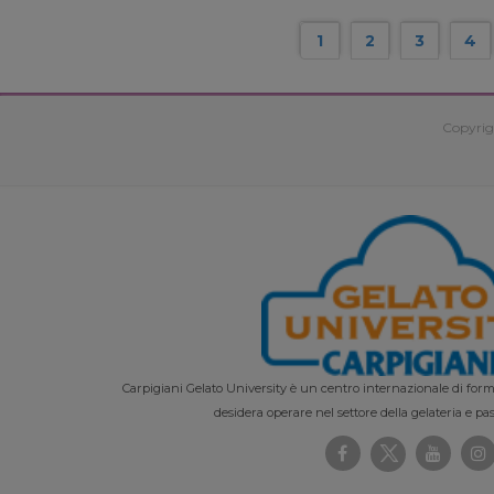
1
2
3
4
Copyrig
Carpigiani Gelato University è un centro internazionale di forma
desidera operare nel settore della gelateria e pas