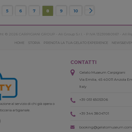
5
6
7
8
9
10
ht © 2026 CARPIGIANI GROUP - Ali Group S.r.l. - P.IVA 13239980967 - All Ri
HOME
STORIA
PRENOTA LA TUA GELATO EXPERIENCE
NEWS&EVE
CONTATTI
Gelato Museum Carpigiani
Via Emilia, 45 40011 Anzola Em
Italy
+39 051 6505306
zione al servizio di chi già opera o
ticceria artigianale.
+39 344 3804701
booking@gelatomuseum.com