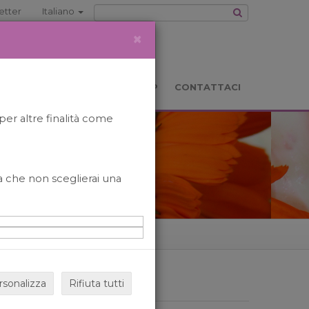
etter
Italiano
×
TS
LOCATION
BOOKSHOP
CONTATTACI
per altre finalità come
o a che non sceglierai una
rsonalizza
Rifiuta tutti
ARCHIVIO