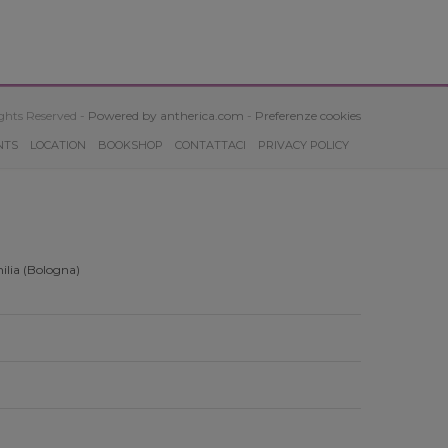
ghts Reserved -
Powered by antherica.com
-
Preferenze cookies
NTS
LOCATION
BOOKSHOP
CONTATTACI
PRIVACY POLICY
ilia (Bologna)