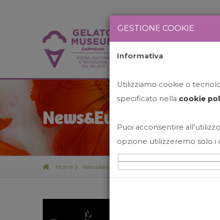
GESTIONE COOKIE
Informativa
HOME
STO
Utilizziamo cookie o tecnolog
specificato nella
cookie pol
News&Events
Puoi acconsentire all'utilizzo
opzione utilizzeremo solo i 
Home
News&events