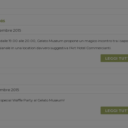
mas
cembre 2015
 dalle 19.00 alle 20.00, Gelato Museum propone un magico incontro tra i sapor
tigianale in una location davvero suggestiva l'Art Hotel Commercianti.
LEGGI TU
mbre 2015
pecial Waffle Party al Gelato Museum!
LEGGI TU