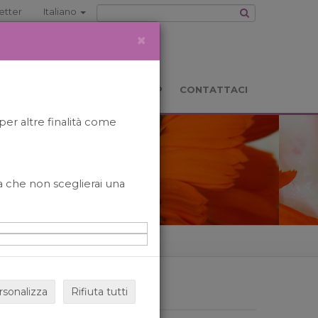
etter
Italiano
×
TS
LOCATION
BOOKSHOP
CONTATTACI
per altre finalità come
o a che non sceglierai una
rsonalizza
Rifiuta tutti
ARCHIVIO