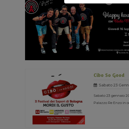
Cibo So Good
Sabato 23 Genna
Sabato 23 gennaio 201
Palazzo Re Enzo in oc