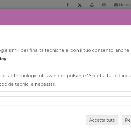
Newsl
RIA
PRENOTA LA TUA GELATO EXPERIENCE
NEWS&EVEN
ie simili per finalità tecniche e, con il tuo consenso, anche 
icy
.
 di tali tecnologie utilizzando il pulsante "Accetta tutti". Fin
cookie tecnici e necessari.
HAPPY HOUR GRECO CON
Accetta tutti
Pe