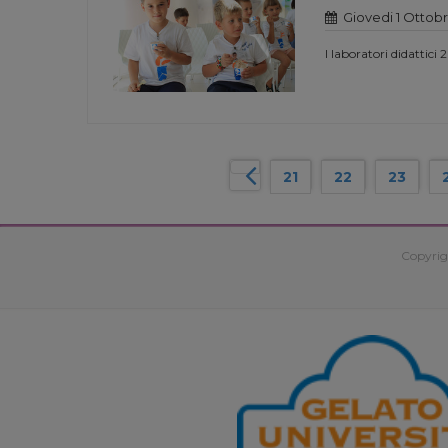
Giovedi 1 Ottobr
I laboratori didattici 
21
22
23
Copyrig