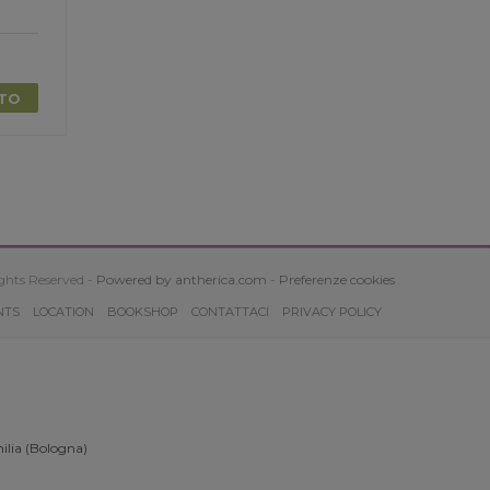
TTO
ghts Reserved -
Powered by antherica.com
-
Preferenze cookies
NTS
LOCATION
BOOKSHOP
CONTATTACI
PRIVACY POLICY
ilia (Bologna)