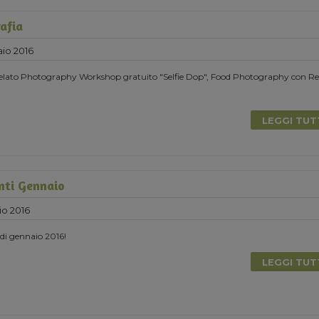
afia
io 2016
elato Photography Workshop gratuito "Selfie Dop", Food Photography con Ref
LEGGI TU
nti Gennaio
io 2016
i di gennaio 2016!
LEGGI TU