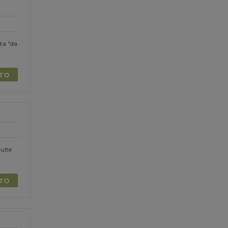
ta "da
TTO
uite
TTO