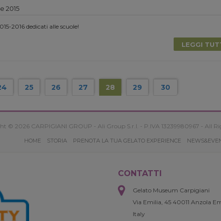
e 2015
2015-2016 dedicati alle scuole!
LEGGI TU
24
25
26
27
28
29
30
ht © 2026 CARPIGIANI GROUP - Ali Group S.r.l. - P.IVA 13239980967 - All Ri
HOME
STORIA
PRENOTA LA TUA GELATO EXPERIENCE
NEWS&EVE
CONTATTI
Gelato Museum Carpigiani
Via Emilia, 45 40011 Anzola Em
Italy