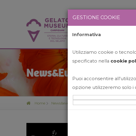
GESTIONE COOKIE
Informativa
HOME
STO
Utilizziamo cookie o tecnolog
specificato nella
cookie pol
News&Events
Puoi acconsentire all'utilizzo
opzione utilizzeremo solo i 
Home
News&events