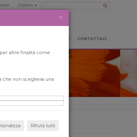
etter
Italiano
×
TS
LOCATION
BOOKSHOP
CONTATTACI
per altre finalità come
o a che non sceglierai una
rsonalizza
Rifiuta tutti
ARCHIVIO