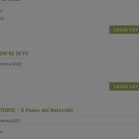
30
:30
LEGGI TU
N DJ SET!!
embre 2023
0
LEGGI TU
RTE - il Paese dei Balocchi!
mbre 2023
30