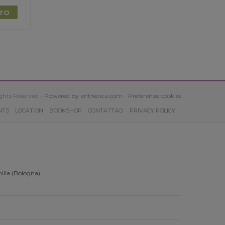
TTO
ghts Reserved -
Powered by antherica.com
-
Preferenze cookies
NTS
LOCATION
BOOKSHOP
CONTATTACI
PRIVACY POLICY
ilia (Bologna)