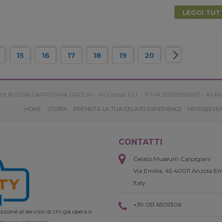
LEGGI TU
15
16
17
18
19
20
ht © 2026 CARPIGIANI GROUP - Ali Group S.r.l. - P.IVA 13239980967 - All Ri
HOME
STORIA
PRENOTA LA TUA GELATO EXPERIENCE
NEWS&EVE
CONTATTI
Gelato Museum Carpigiani
Via Emilia, 45 40011 Anzola Em
Italy
+39 051 6505306
zione al servizio di chi già opera o