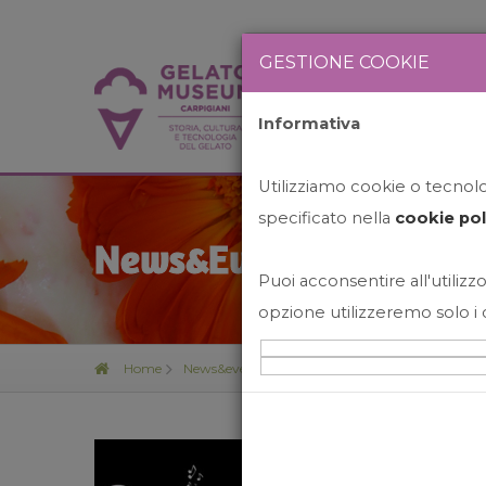
GESTIONE COOKIE
Informativa
HOME
STO
Utilizziamo cookie o tecnolog
specificato nella
cookie pol
News&Events
Puoi acconsentire all'utilizzo
opzione utilizzeremo solo i 
Home
News&events