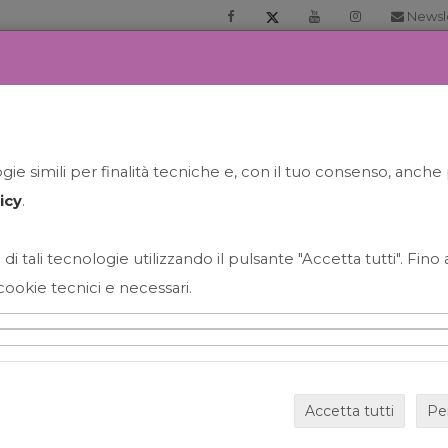
Newsl
RIA
PRENOTA LA TUA GELATO EXPERIENCE
NEWS&EVEN
ie simili per finalità tecniche e, con il tuo consenso, anche 
icy
.
 di tali tecnologie utilizzando il pulsante "Accetta tutti". Fin
cookie tecnici e necessari.
HAPPY HOUR GRECO CON
Accetta tutti
Pe