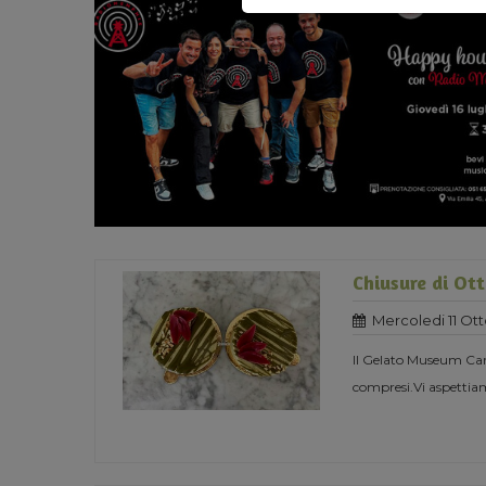
Chiusure di Ot
Mercoledi 11 Ot
Il Gelato Museum Carp
compresi.Vi aspettiam