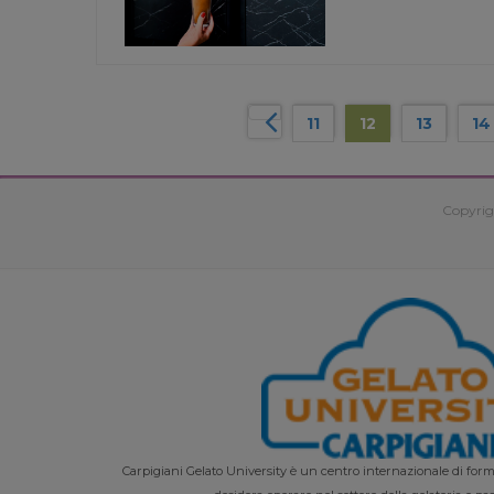
11
12
13
14
Copyrig
Carpigiani Gelato University è un centro internazionale di forma