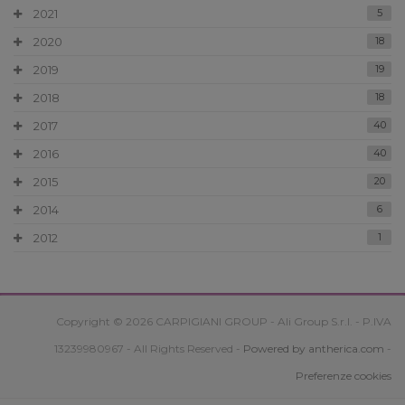
2021
5
2020
18
2019
19
2018
18
2017
40
2016
40
2015
20
2014
6
2012
1
Copyright © 2026 CARPIGIANI GROUP - Ali Group S.r.l. - P.IVA
13239980967 - All Rights Reserved -
Powered by antherica.com
-
Preferenze cookies