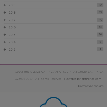
2019
19
2018
18
2017
40
2016
40
2015
20
2014
6
2012
1
Copyright © 2026 CARPIGIANI GROUP - Ali Group S.r.l. - P.IVA
13239980967 - All Rights Reserved -
Powered by antherica.com
-
Preferenze cookies