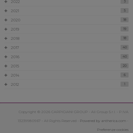
2022
3
2021
5
2020
18
2019
19
2018
18
2017
40
2016
40
2015
20
2014
6
2012
1
Copyright © 2026 CARPIGIANI GROUP - Ali Group S.r.l. - P.IVA
13239980967 - All Rights Reserved -
Powered by antherica.com
-
Preferenze cookies