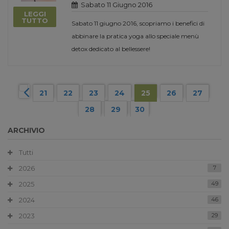
Sabato 11 Giugno 2016
LEGGI
TUTTO
Sabato 11 giugno 2016, scopriamo i benefici di
abbinare la pratica yoga allo speciale menù
detox dedicato al bellessere!
21
22
23
24
25
26
27
28
29
30
ARCHIVIO
Tutti
2026
7
2025
49
2024
46
2023
29