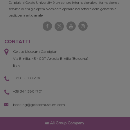
Carpigiani Gelato University è un centro internazionale di formazione al
servizio di chi già opera o desidera operare nel settore della gelateria e
pasticceria artigianale.
CONTATTI
Gelato Museum Carpigiani
Via Emilia, 45 40011 Anzola Emilia (Bologna)
Italy
+39 051 6505306
+39 344 3804701
booking@gelatomuseum.com