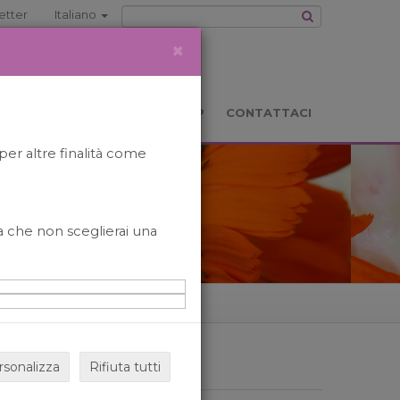
etter
Italiano
×
TS
LOCATION
BOOKSHOP
CONTATTACI
per altre finalità come
o a che non sceglierai una
rsonalizza
Rifiuta tutti
ARCHIVIO