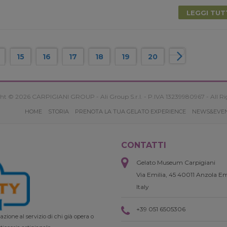
LEGGI TU
15
16
17
18
19
20
ht © 2026 CARPIGIANI GROUP - Ali Group S.r.l. - P.IVA 13239980967 - All Ri
HOME
STORIA
PRENOTA LA TUA GELATO EXPERIENCE
NEWS&EVE
CONTATTI
Gelato Museum Carpigiani
Via Emilia, 45 40011 Anzola Em
Italy
+39 051 6505306
zione al servizio di chi già opera o