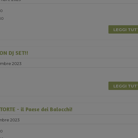
30
:30
LEGGI TU
N DJ SET!!
embre 2023
0
LEGGI TU
RTE - il Paese dei Balocchi!
mbre 2023
30