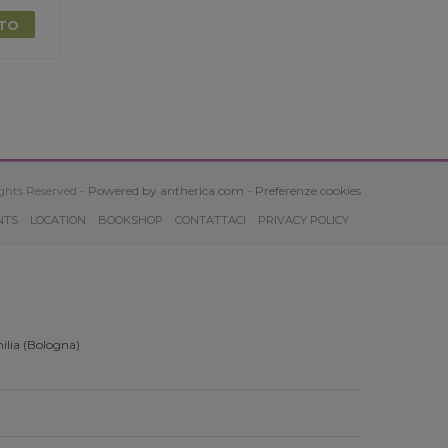
TTO
ghts Reserved -
Powered by antherica.com
-
Preferenze cookies
NTS
LOCATION
BOOKSHOP
CONTATTACI
PRIVACY POLICY
ilia (Bologna)