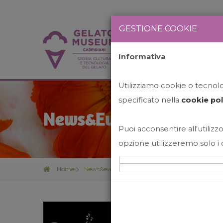
GESTIONE COOKIE
Informativa
HOME
STO
Utilizziamo cookie o tecnolog
specificato nella
cookie pol
News&Events
Puoi acconsentire all'utilizzo
opzione utilizzeremo solo i 
Home
News&events