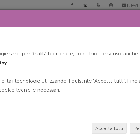
Newsl
RIA
PRENOTA LA TUA GELATO EXPERIENCE
NEWS&EVEN
ie simili per finalità tecniche e, con il tuo consenso, anche 
icy
.
 di tali tecnologie utilizzando il pulsante "Accetta tutti". Fin
cookie tecnici e necessari.
HAPPY HOUR GRECO CON
Accetta tutti
Pe