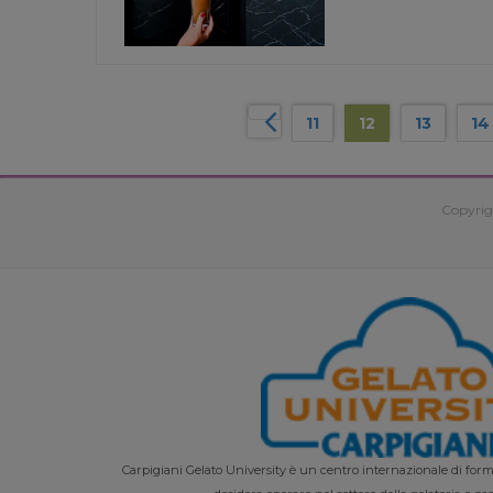
11
12
13
14
Copyrig
Carpigiani Gelato University è un centro internazionale di forma