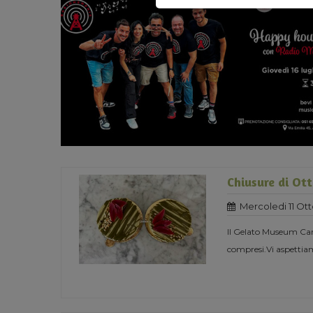
Chiusure di Ot
Mercoledi 11 Ot
Il Gelato Museum Carp
compresi.Vi aspettiam