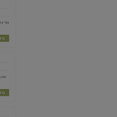
ta "da
TTO
uite
TTO