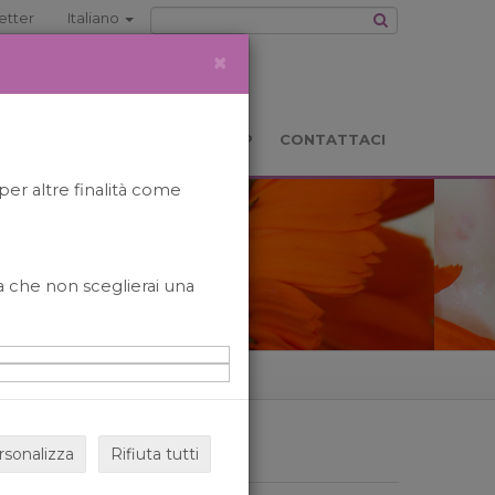
etter
Italiano
×
TS
LOCATION
BOOKSHOP
CONTATTACI
per altre finalità come
o a che non sceglierai una
rsonalizza
Rifiuta tutti
ARCHIVIO