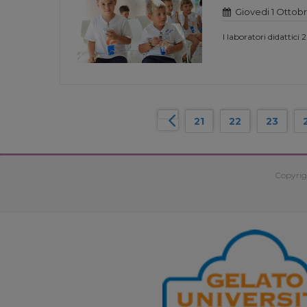
Giovedi 1 Ottobr
I laboratori didattici 
21
22
23
Copyrig