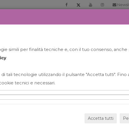
Newsl
RIA
PRENOTA LA TUA GELATO EXPERIENCE
NEWS&EVEN
ie simili per finalità tecniche e, con il tuo consenso, anche 
icy
.
 di tali tecnologie utilizzando il pulsante "Accetta tutti". Fin
cookie tecnici e necessari.
HAPPY HOUR GRECO CON
Accetta tutti
Pe