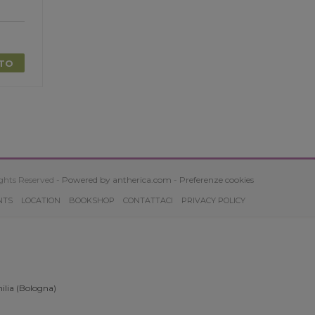
TTO
ghts Reserved -
Powered by antherica.com
-
Preferenze cookies
NTS
LOCATION
BOOKSHOP
CONTATTACI
PRIVACY POLICY
ilia (Bologna)