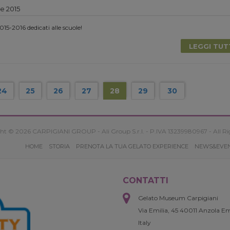
e 2015
2015-2016 dedicati alle scuole!
LEGGI TU
24
25
26
27
28
29
30
ht © 2026 CARPIGIANI GROUP - Ali Group S.r.l. - P.IVA 13239980967 - All Ri
HOME
STORIA
PRENOTA LA TUA GELATO EXPERIENCE
NEWS&EVE
CONTATTI
Gelato Museum Carpigiani
Via Emilia, 45 40011 Anzola Em
Italy