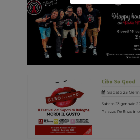
Cibo So Good
Sabato 23 Genna
Sabato 23 gennaio 201
Palazzo Re Enzo in oc