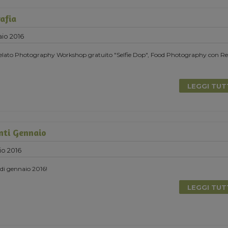
afia
io 2016
elato Photography Workshop gratuito "Selfie Dop", Food Photography con Ref
LEGGI TU
nti Gennaio
io 2016
i di gennaio 2016!
LEGGI TU