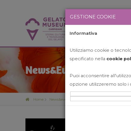
GESTIONE COOKIE
Informativa
HOME
STO
Utilizziamo cookie o tecnolog
specificato nella
cookie pol
News&Events
Puoi acconsentire all'utilizzo
opzione utilizzeremo solo i 
Home
News&events