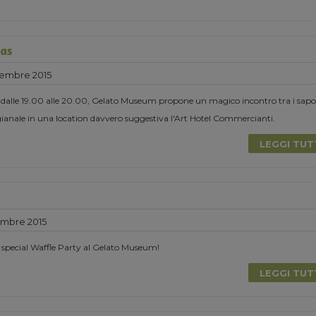
mas
cembre 2015
 dalle 19.00 alle 20.00, Gelato Museum propone un magico incontro tra i sapor
tigianale in una location davvero suggestiva l'Art Hotel Commercianti.
LEGGI TU
mbre 2015
pecial Waffle Party al Gelato Museum!
LEGGI TU