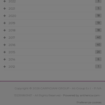
2022
3
2021
5
2020
18
2019
19
2018
18
2017
40
2016
40
2015
20
2014
6
2012
1
Copyright © 2026 CARPIGIANI GROUP - Ali Group S.r.l. - P.IVA
13239980967 - All Rights Reserved -
Powered by antherica.com
-
Preferenze cookies