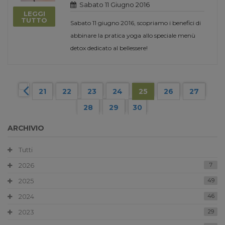
Sabato 11 Giugno 2016
LEGGI
TUTTO
Sabato 11 giugno 2016, scopriamo i benefici di
abbinare la pratica yoga allo speciale menù
detox dedicato al bellessere!
21
22
23
24
25
26
27
28
29
30
ARCHIVIO
Tutti
2026
7
2025
49
2024
46
2023
29