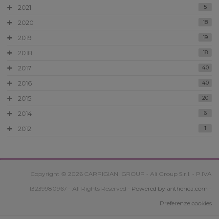
2021
5
2020
18
2019
19
2018
18
2017
40
2016
40
2015
20
2014
6
2012
1
Copyright © 2026 CARPIGIANI GROUP - Ali Group S.r.l. - P.IVA
13239980967 - All Rights Reserved -
Powered by antherica.com
-
Preferenze cookies