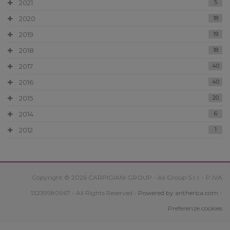
2021
5
2020
18
2019
19
2018
18
2017
40
2016
40
2015
20
2014
6
2012
1
Copyright © 2026 CARPIGIANI GROUP - Ali Group S.r.l. - P.IVA
13239980967 - All Rights Reserved -
Powered by antherica.com
-
Preferenze cookies