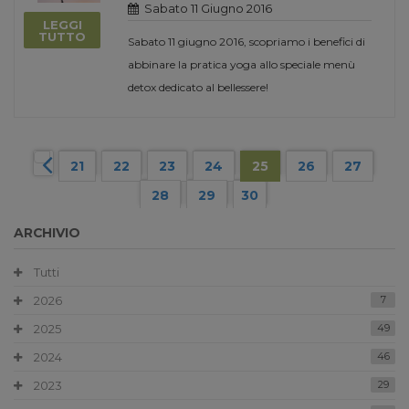
Sabato 11 Giugno 2016
LEGGI
TUTTO
Sabato 11 giugno 2016, scopriamo i benefici di
abbinare la pratica yoga allo speciale menù
detox dedicato al bellessere!
21
22
23
24
25
26
27
28
29
30
ARCHIVIO
Tutti
2026
7
2025
49
2024
46
2023
29