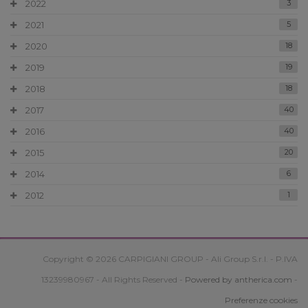
2022
3
2021
5
2020
18
2019
19
2018
18
2017
40
2016
40
2015
20
2014
6
2012
1
Copyright © 2026 CARPIGIANI GROUP - Ali Group S.r.l. - P.IVA
13239980967 - All Rights Reserved -
Powered by antherica.com
-
Preferenze cookies