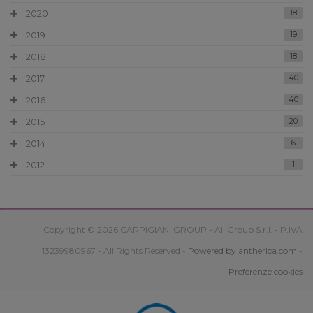
2020
18
2019
19
2018
18
2017
40
2016
40
2015
20
2014
6
2012
1
Copyright © 2026 CARPIGIANI GROUP - Ali Group S.r.l. - P.IVA
13239980967 - All Rights Reserved -
Powered by antherica.com
-
Preferenze cookies