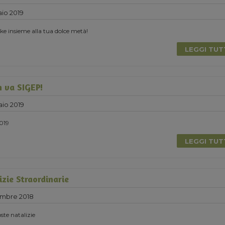
io 2019
e insieme alla tua dolce metà!
LEGGI TU
 va SIGEP!
aio 2019
2019
LEGGI TU
zie Straordinarie
embre 2018
ste natalizie