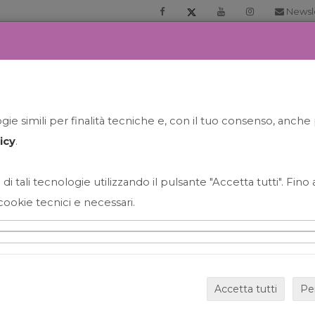
Newsl
RIA
PRENOTA LA TUA GELATO EXPERIENCE
NEWS&EVEN
ie simili per finalità tecniche e, con il tuo consenso, anche 
icy
.
 di tali tecnologie utilizzando il pulsante "Accetta tutti". Fin
cookie tecnici e necessari.
HAPPY HOUR GRECO CON
Accetta tutti
Pe