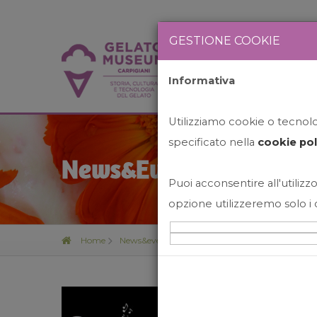
GESTIONE COOKIE
Informativa
HOME
STO
Utilizziamo cookie o tecnolog
specificato nella
cookie pol
News&Events
Puoi acconsentire all'utilizzo
opzione utilizzeremo solo i 
Home
News&events