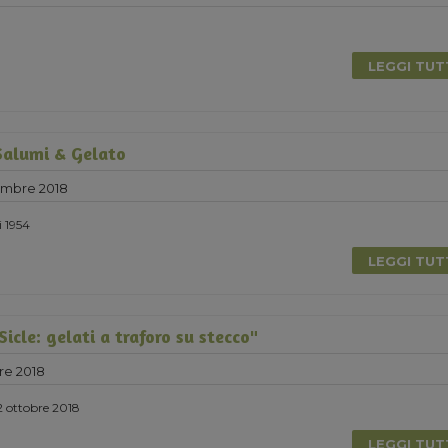
LEGGI TU
Salumi & Gelato
embre 2018
i 1954
LEGGI TU
icle: gelati a traforo su stecco"
re 2018
2 ottobre 2018
LEGGI TU