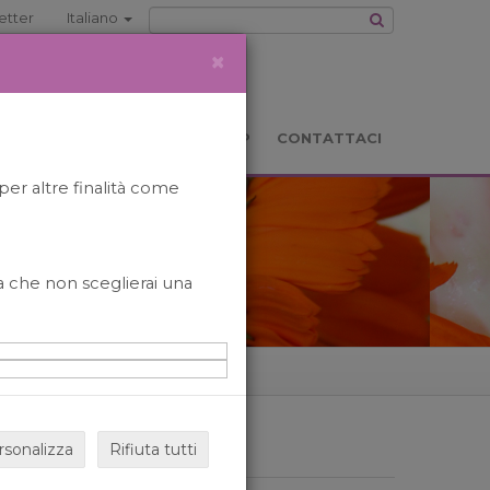
etter
Italiano
×
TS
LOCATION
BOOKSHOP
CONTATTACI
per altre finalità come
o a che non sceglierai una
rsonalizza
Rifiuta tutti
ARCHIVIO