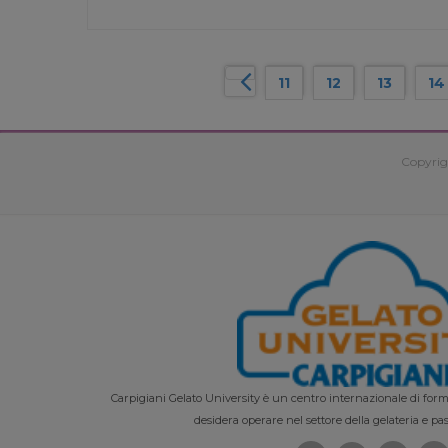
11
12
13
14
Copyrig
Carpigiani Gelato University è un centro internazionale di forma
desidera operare nel settore della gelateria e pas