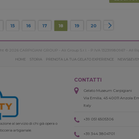
15
16
17
18
19
20
ht © 2026 CARPIGIANI GROUP - Ali Group S.r.l. - P.IVA 13239980967 - All Ri
HOME
STORIA
PRENOTA LA TUA GELATO EXPERIENCE
NEWS&EVE
CONTATTI
Gelato Museum Carpigiani
Via Emilia, 45 40011 Anzola Em
Italy
+39 051 6505306
zione al servizio di chi già opera o
ticceria artigianale.
+39 344 3804701