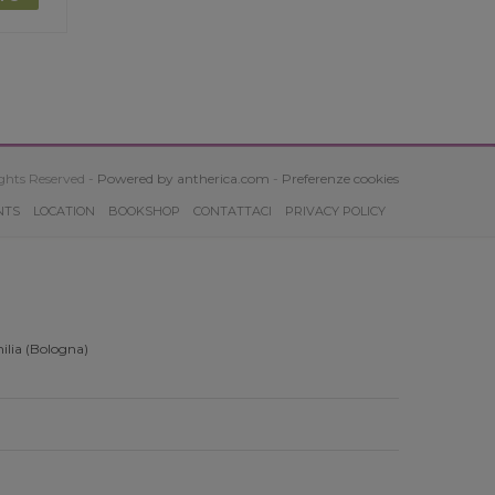
ghts Reserved -
Powered by antherica.com
-
Preferenze cookies
NTS
LOCATION
BOOKSHOP
CONTATTACI
PRIVACY POLICY
ilia (Bologna)