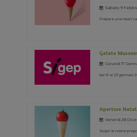
Sabato 9 Febbra
Prepara una heart cak
Gelato Museum
Giovedi 17 Genn
dal 19 al 23 gennaio 
Aperture Natali
Venerdi 28 Dic
Scopri le nostre propo