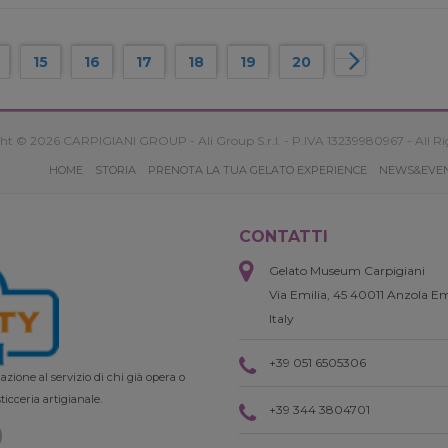
15
16
17
18
19
20
ht © 2026 CARPIGIANI GROUP - Ali Group S.r.l. - P.IVA 13239980967 - All Ri
HOME
STORIA
PRENOTA LA TUA GELATO EXPERIENCE
NEWS&EVE
CONTATTI
Gelato Museum Carpigiani
Via Emilia, 45 40011 Anzola Em
Italy
+39 051 6505306
zione al servizio di chi già opera o
ticceria artigianale.
+39 344 3804701