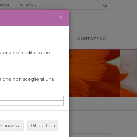
etter
Italiano
×
TS
LOCATION
BOOKSHOP
CONTATTACI
per altre finalità come
o a che non sceglierai una
rsonalizza
Rifiuta tutti
ARCHIVIO