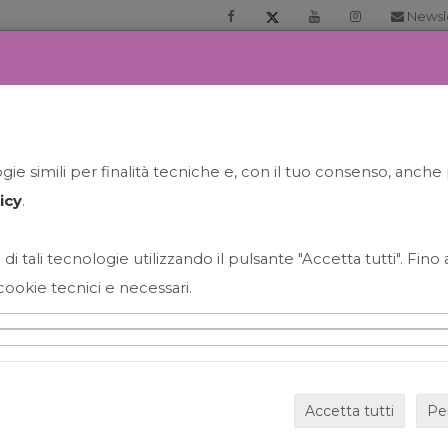
Newsl
RIA
PRENOTA LA TUA GELATO EXPERIENCE
NEWS&EVEN
ie simili per finalità tecniche e, con il tuo consenso, anche 
icy
.
 di tali tecnologie utilizzando il pulsante "Accetta tutti". Fin
cookie tecnici e necessari.
HAPPY HOUR GRECO CON
Accetta tutti
Pe