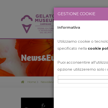
GESTIONE COOKIE
Informativa
HOME
STO
Utilizziamo cookie o tecnolog
specificato nella
cookie pol
News&Events
Puoi acconsentire all'utilizzo
opzione utilizzeremo solo i 
Home
News&events