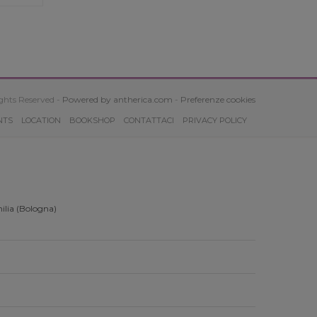
ghts Reserved -
Powered by antherica.com
-
Preferenze cookies
NTS
LOCATION
BOOKSHOP
CONTATTACI
PRIVACY POLICY
ilia (Bologna)