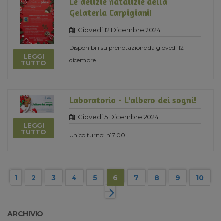
Le delizie natalizie della
Gelateria Carpigiani!
Giovedi 12 Dicembre 2024
Disponibili su prenotazione da giovedì 12
LEGGI
dicembre
TUTTO
Laboratorio - L'albero dei sogni!
Giovedi 5 Dicembre 2024
LEGGI
TUTTO
Unico turno: h17.00
1
2
3
4
5
6
7
8
9
10
ARCHIVIO