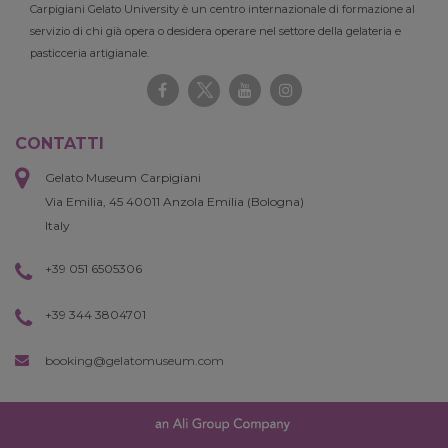
Carpigiani Gelato University è un centro internazionale di formazione al
servizio di chi già opera o desidera operare nel settore della gelateria e
pasticceria artigianale.
CONTATTI
Gelato Museum Carpigiani
Via Emilia, 45 40011 Anzola Emilia (Bologna)
Italy
+39 051 6505306
+39 344 3804701
booking@gelatomuseum.com